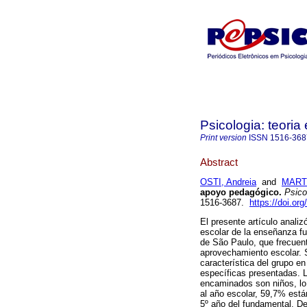
Psicologia: teoria 
Print version
ISSN
1516-368
Abstract
OSTI, Andreia
and
MARTI
apoyo pedagógico
.
Psicol
1516-3687.
https://doi.or
El presente artículo anali
escolar de la enseñanza fu
de São Paulo, que frecuent
aprovechamiento escolar. 
característica del grupo en
específicas presentadas. L
encaminados son niños, lo 
al año escolar, 59,7% están
5º año del fundamental. De