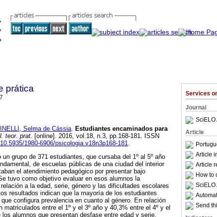
e prática
Services 
7
Journal
SciELO 
NELLI, Selma de Cássia
.
Estudiantes encaminados para
Article
. teor. prat.
[online]. 2016, vol.18, n.3, pp.168-181. ISSN
g/10.5935/1980-6906/psicologia.v18n3p168-181
.
Portugu
Article 
zó un grupo de 371 estudiantes, que cursaba del 1º al 5º año
ndamental, de escuelas públicas de una ciudad del interior
Article 
aban el atendimiento pedagógico por presentar bajo
How to c
Se tuvo como objetivo evaluar en esos alumnos la
SciELO 
 relación a la edad, serie, género y las dificultades escolares
os resultados indican que la mayoría de los estudiantes
Automati
que configura prevalencia en cuanto al género. En relación
Send thi
 matriculados entre el 1º y el 3º año y 40,3% entre el 4º y el
 los alumnos que presentan desfase entre edad y serie,