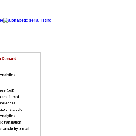
on Demand
Analytics
ese (pdf)
in xml format
references
ite this article
Analytics
c translation
s article by e-mail