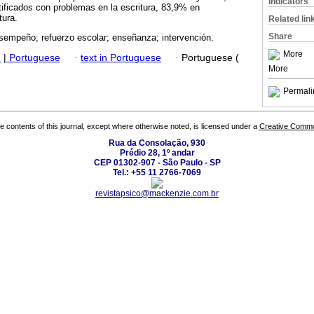
Indicators
tificados con problemas en la escritura, 83,9% en
tura.
Related lin
Share
sempeño; refuerzo escolar; enseñanza; intervención.
More
h
|
Portuguese
·
text in Portuguese
·
Portuguese (
More
Permali
the contents of this journal, except where otherwise noted, is licensed under a
Creative Common
Rua da Consolação, 930
Prédio 28, 1º andar
CEP 01302-907 - São Paulo - SP
Tel.: +55 11 2766-7069
revistapsico@mackenzie.com.br