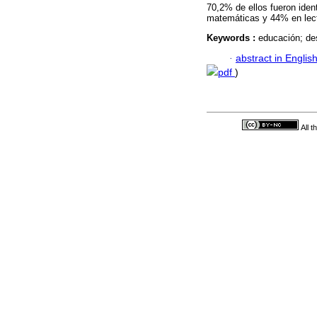
70,2% de ellos fueron iden
matemáticas y 44% en lec
Keywords :
educación; de
·
abstract in Englis
pdf
)
All 