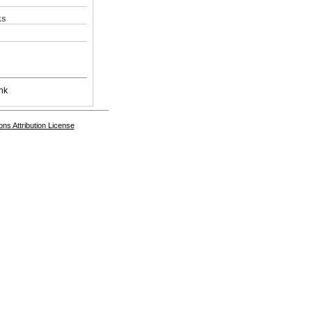
ks
nk
s Attribution License