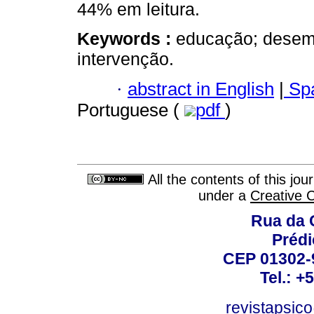
44% em leitura.
Keywords :
educação; desemp
intervenção.
·
abstract in English
|
Spa
Portuguese (
pdf
)
All the contents of this jo
under a
Creative 
Rua da 
Prédi
CEP 01302-9
Tel.: +
revistapsi