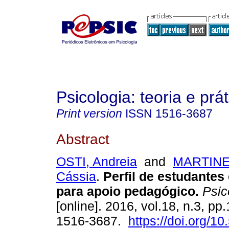
Psicologia: teoria e prát
Print version
ISSN
1516-3687
Abstract
OSTI, Andreia
and
MARTINEL
Cássia
.
Perfil de estudante
para apoio pedagógico
.
Psico
[online]. 2016, vol.18, n.3, p
1516-3687.
https://doi.org/1