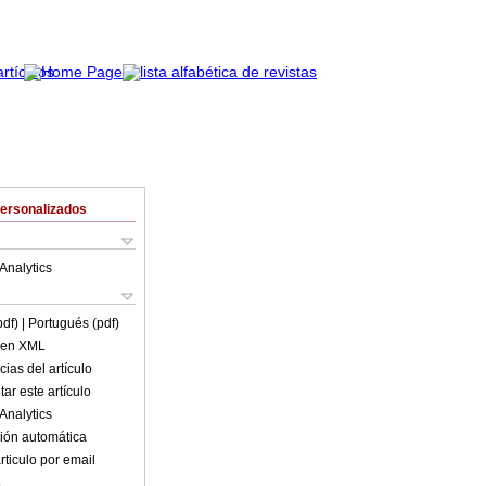
Personalizados
Analytics
pdf)
| Portugués (pdf)
o en XML
ias del artículo
ar este artículo
Analytics
ión automática
rticulo por email