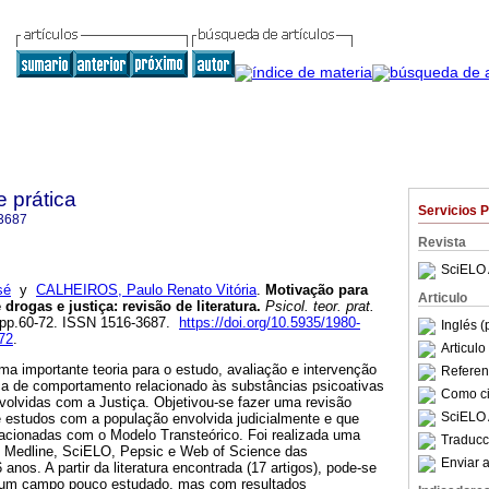
e prática
Servicios 
3687
Revista
SciELO 
sé
y
CALHEIROS, Paulo Renato Vitória
.
Motivação para
Articulo
drogas e justiça
:
revisão de literatura
.
Psicol. teor. prat.
2, pp.60-72. ISSN 1516-3687.
https://doi.org/10.5935/1980-
Inglés (
72
.
Articul
a importante teoria para o estudo, avaliação e intervenção
Referenc
a de comportamento relacionado às substâncias psicoativas
Como cit
volvidas com a Justiça. Objetivou-se fazer uma revisão
SciELO 
de estudos com a população envolvida judicialmente e que
acionadas com o Modelo Transteórico. Foi realizada uma
Traducc
 Medline, SciELO, Pepsic e Web of Science das
Enviar a
anos. A partir da literatura encontrada (17 artigos), pode-se
é um campo pouco estudado, mas com resultados