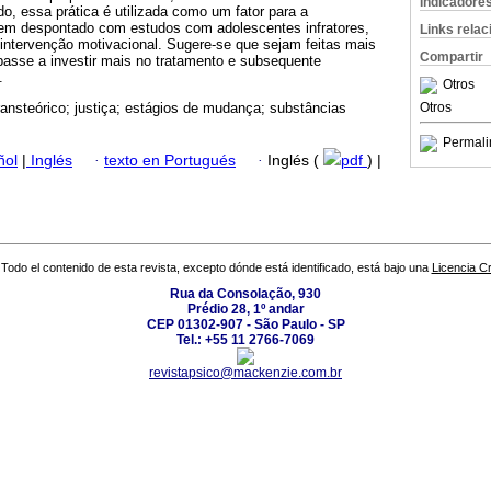
Indicadore
, essa prática é utilizada como um fator para a
 tem despontado com estudos com adolescentes infratores,
Links rela
 intervenção motivacional. Sugere-se que sejam feitas mais
Compartir
passe a investir mais no tratamento e subsequente
.
Otros
Otros
ansteórico; justiça; estágios de mudança; substâncias
Permali
ñol
|
Inglés
·
texto en Portugués
·
Inglés (
pdf
) |
Todo el contenido de esta revista, excepto dónde está identificado, está bajo una
Licencia 
Rua da Consolação, 930
Prédio 28, 1º andar
CEP 01302-907 - São Paulo - SP
Tel.: +55 11 2766-7069
revistapsico@mackenzie.com.br