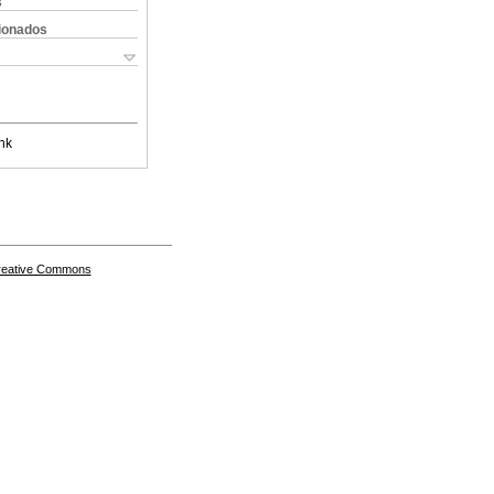
s
cionados
nk
Creative Commons