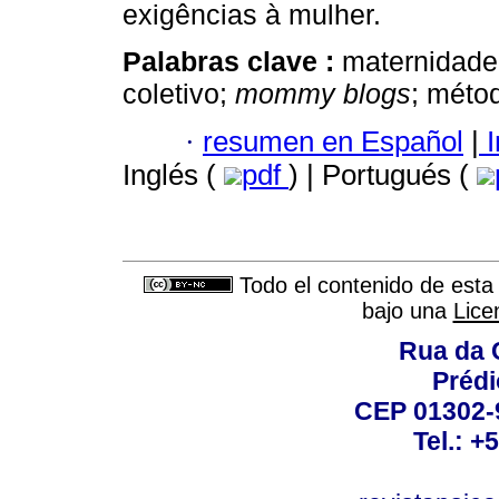
exigências à mulher.
Palabras clave :
maternidade;
coletivo;
mommy blogs
; métod
·
resumen en Español
|
I
Inglés (
pdf
) | Portugués (
Todo el contenido de esta 
bajo una
Lice
Rua da 
Prédi
CEP 01302-9
Tel.: +