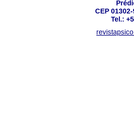
Prédi
CEP 01302-9
Tel.: +
revistapsi