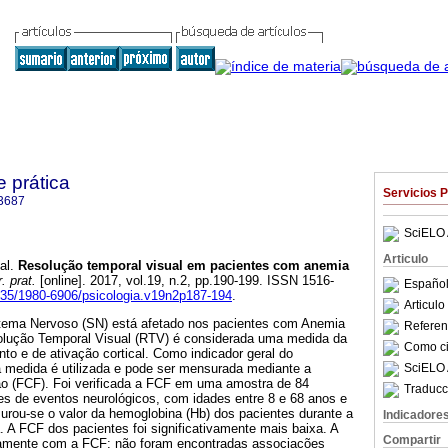
e prática
Servicios 
3687
SciELO 
Articulo
al.
Resolução temporal visual em pacientes com anemia
. prat.
[online]. 2017, vol.19, n.2, pp.190-199. ISSN 1516-
Español
5935/1980-6906/psicologia.v19n2p187-194
.
Articul
tema Nervoso (SN) está afetado nos pacientes com Anemia
Referenc
olução Temporal Visual (RTV) é considerada uma medida da
Como cit
o e de ativação cortical. Como indicador geral do
SciELO 
medida é utilizada e pode ser mensurada mediante a
ão (FCF). Foi verificada a FCF em uma amostra de 84
Traducc
s de eventos neurológicos, com idades entre 8 e 68 anos e
urou-se o valor da hemoglobina (Hb) dos pacientes durante a
Indicadore
. A FCF dos pacientes foi significativamente mais baixa. A
Compartir
rsamente com a FCF; não foram encontradas associações