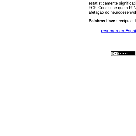
estatisticamente significa
FCF. Conclui-se que a RTV
afetação do neurodesenvo
Palabras llave :
reciproci
·
resumen en Espa