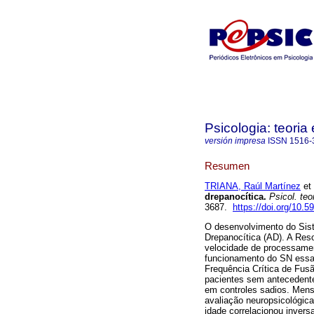
Psicologia: teoria 
versión impresa
ISSN
1516-
Resumen
TRIANA, Raúl Martínez
et 
drepanocítica
.
Psicol. teor
3687.
https://doi.org/10.
O desenvolvimento do Sis
Drepanocítica (AD). A Res
velocidade de processament
funcionamento do SN essa 
Frequência Crítica de Fus
pacientes sem antecedente
em controles sadios. Mens
avaliação neuropsicológica
idade correlacionou inve