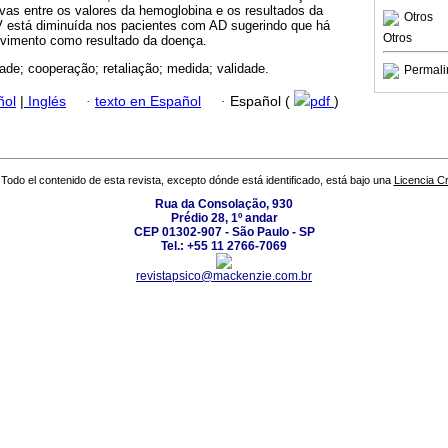
tivas entre os valores da hemoglobina e os resultados da
Otros
 está diminuída nos pacientes com AD sugerindo que há
Otros
lvimento como resultado da doença.
dade; cooperação; retaliação; medida; validade.
Permali
ñol
|
Inglés
·
texto en Español
·
Español (
pdf
)
Todo el contenido de esta revista, excepto dónde está identificado, está bajo una
Licencia 
Rua da Consolação, 930
Prédio 28, 1º andar
CEP 01302-907 - São Paulo - SP
Tel.: +55 11 2766-7069
revistapsico@mackenzie.com.br