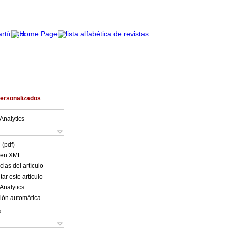
Personalizados
Analytics
 (pdf)
o en XML
ias del artículo
ar este artículo
Analytics
ión automática
s