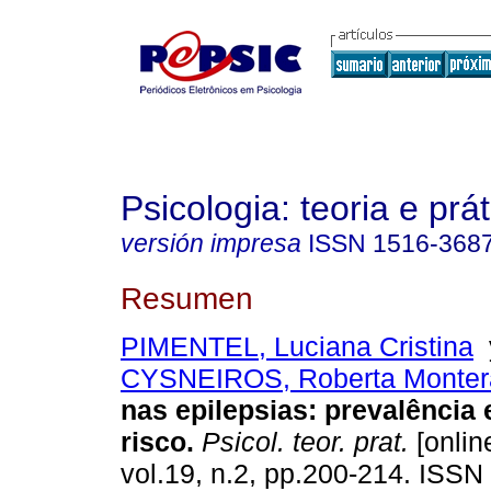
Psicologia: teoria e prát
versión impresa
ISSN
1516-368
Resumen
PIMENTEL, Luciana Cristina
CYSNEIROS, Roberta Monter
nas epilepsias
:
prevalência 
risco
.
Psicol. teor. prat.
[onlin
vol.19, n.2, pp.200-214. ISS