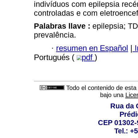
indivíduos com epilepsia rec
controladas e com eletroence
Palabras llave :
epilepsia; T
prevalência.
·
resumen en Español
|
I
Portugués (
pdf
)
Todo el contenido de esta 
bajo una
Lice
Rua da 
Prédi
CEP 01302-9
Tel.: +