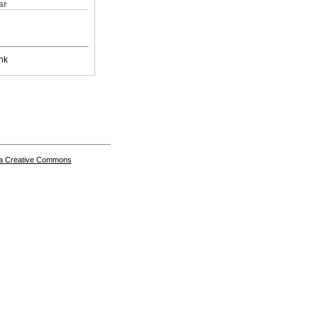
ar
nk
a Creative Commons