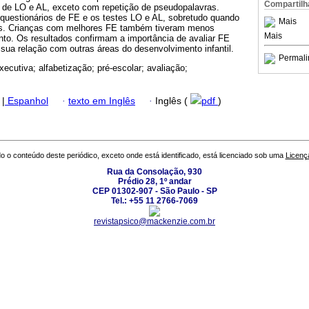
Compartilh
 de LO e AL, exceto com repetição de pseudopalavras.
 questionários de FE e os testes LO e AL, sobretudo quando
Mais
res. Crianças com melhores FE também tiveram menos
Mais
o. Os resultados confirmam a importância de avaliar FE
sua relação com outras áreas do desenvolvimento infantil.
Permali
xecutiva; alfabetização; pré-escolar; avaliação;
|
Espanhol
·
texto em Inglês
·
Inglês (
pdf
)
o o conteúdo deste periódico, exceto onde está identificado, está licenciado sob uma
Licenç
Rua da Consolação, 930
Prédio 28, 1º andar
CEP 01302-907 - São Paulo - SP
Tel.: +55 11 2766-7069
revistapsico@mackenzie.com.br