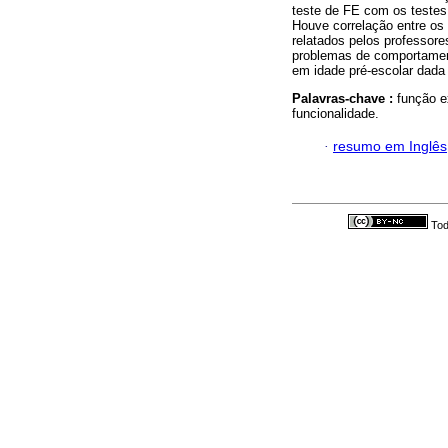
teste de FE com os testes
Houve correlação entre os
relatados pelos professo
problemas de comportament
em idade pré-escolar dada 
Palavras-chave :
função e
funcionalidade.
·
resumo em Inglês
Tod