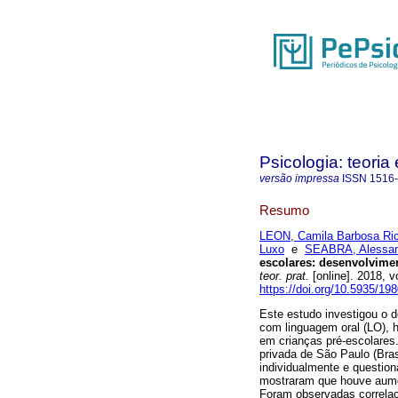
Psicologia: teoria 
versão impressa
ISSN
1516
Resumo
LEON, Camila Barbosa Ric
Luxo
e
SEABRA, Alessan
escolares
:
desenvolvime
teor. prat.
[online]. 2018, 
https://doi.org/10.5935/19
Este estudo investigou o 
com linguagem oral (LO), h
em crianças pré-escolares
privada de São Paulo (Bras
individualmente e question
mostraram que houve aume
Foram observadas correlaç