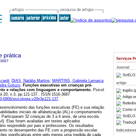
e prática
Serviços P
-3687
Journal
SciELO 
cardi
;
DIAS, Natália Martins
;
MARTINS, Gabriela Lamarca
artigo
dra Gotuzo
.
Funções executivas em crianças pré-
nto e relações com linguagem e comportamento
.
Psicol.
Inglês (
vol.20, n.3, pp.121-137.. ISSN 1516-3687.
Artigo 
80-6906/psicologia.v20n3p121-137
.
Referên
desenvolvimento das funções executivas (FE) e sua relação
Como cit
abilidades iniciais de alfabetização (AL) e comportamento
SciELO 
. Participaram 32 crianças de 3 a 6 anos, de uma escola
il). Elas foram avaliadas em testes aplicados
Traduçã
ário respondido por pais e professores. Os resultados
nto no desempenho das FE com a progressão escolar.
Indicadore
ões significativas entre pelo menos uma medida de cada