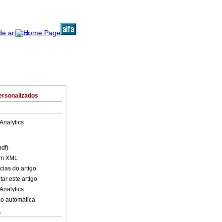
ersonalizados
Analytics
pdf)
em XML
cias do artigo
ar este artigo
Analytics
o automática
s