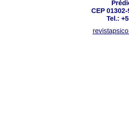
Prédi
CEP 01302-9
Tel.: +
revistapsi