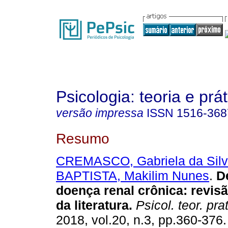
Psicologia: teoria e prát
versão impressa
ISSN
1516-368
Resumo
CREMASCO, Gabriela da Sil
BAPTISTA, Makilim Nunes
.
D
doença renal crônica
:
revisã
da literatura
.
Psicol. teor. prat
2018, vol.20, n.3, pp.360-376