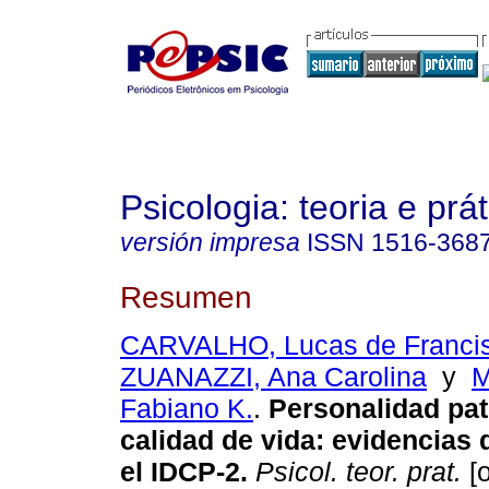
Psicologia: teoria e prát
versión impresa
ISSN
1516-368
Resumen
CARVALHO, Lucas de Franci
ZUANAZZI, Ana Carolina
y
M
Fabiano K.
.
Personalidad pat
calidad de vida
:
evidencias 
el IDCP-2
.
Psicol. teor. prat.
[o