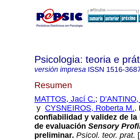
Psicologia: teoria e prát
versión impresa
ISSN
1516-368
Resumen
MATTOS, Jací C.
;
D'ANTINO, 
y
CYSNEIROS, Roberta M.
.
confiabilidad y validez de l
de evaluación
Sensory Profi
preliminar
.
Psicol. teor. prat.
[