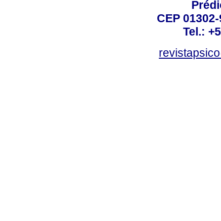
Prédi
CEP 01302-9
Tel.: +
revistapsi