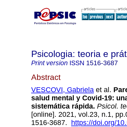
Psicologia: teoria e prát
Print version
ISSN
1516-3687
Abstract
VESCOVI, Gabriela
et al.
Par
salud mental y Covid-19
:
una
sistemática rápida
.
Psicol. te
[online]. 2021, vol.23, n.1, p
1516-3687.
https://doi.org/1