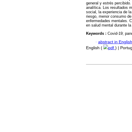
general y estrés percibido
analítica. Los resultados 
social, la experiencia de 
riesgo, menor consumo de 
enfermedades mentales. Co
en salud mental durante l
Keywords :
Covid-19; pand
·
abstract in Englis
English (
pdf
) | Port