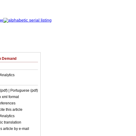
on Demand
Analytics
 (pdf)
| Portuguese (pdf)
in xml format
references
ite this article
Analytics
c translation
s article by e-mail