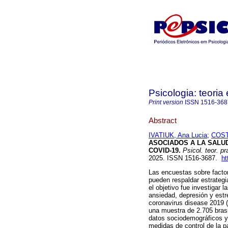
Psicologia: teoria 
Print version
ISSN
1516-368
Abstract
IVATIUK, Ana Lucia
;
COST
ASOCIADOS A LA SALU
COVID-19.
Psicol. teor. pr
2025. ISSN 1516-3687.
ht
Las encuestas sobre facto
pueden respaldar estrateg
el objetivo fue investigar 
ansiedad, depresión y estr
coronavirus disease 2019 (
una muestra de 2.705 bras
datos sociodemográficos y 
medidas de control de la 