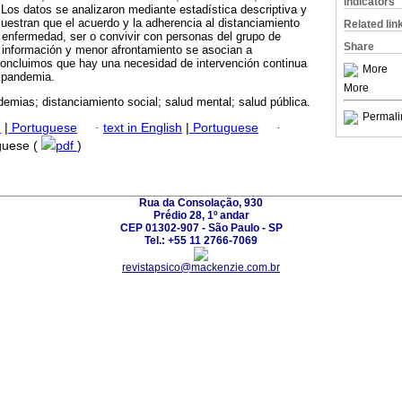
Indicators
. Los datos se analizaron mediante estadística descriptiva y
muestran que el acuerdo y la adherencia al distanciamiento
Related lin
la enfermedad, ser o convivir con personas del grupo de
Share
información y menor afrontamiento se asocian a
ncluimos que hay una necesidad de intervención continua
More
a pandemia.
More
emias; distanciamiento social; salud mental; salud pública.
Permali
h
|
Portuguese
·
text in English
|
Portuguese
·
uguese (
pdf
)
Rua da Consolação, 930
Prédio 28, 1º andar
CEP 01302-907 - São Paulo - SP
Tel.: +55 11 2766-7069
revistapsico@mackenzie.com.br