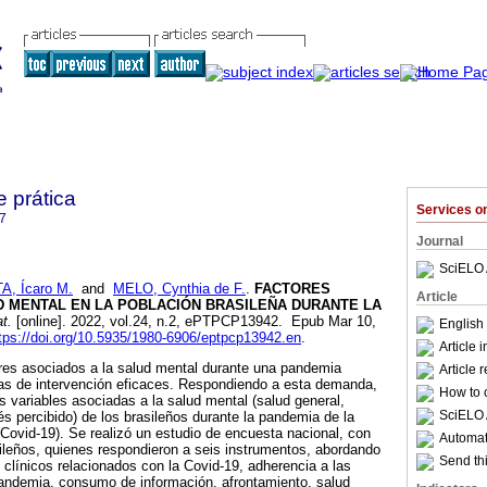
e prática
Services 
7
Journal
SciELO 
A, Ícaro M.
and
MELO, Cynthia de F.
.
FACTORES
Article
D MENTAL EN LA POBLACIÓN BRASILEÑA DURANTE LA
at.
[online]. 2022, vol.24, n.2, ePTPCP13942. Epub Mar 10,
English
tps://doi.org/10.5935/1980-6906/eptpcp13942.en
.
Article 
res asociados a la salud mental durante una pandemia
Article 
ias de intervención eficaces. Respondiendo a esta demanda,
How to c
las variables asociadas a la salud mental (salud general,
SciELO 
és percibido) de los brasileños durante la pandemia de la
Covid-19). Se realizó un estudio de encuesta nacional, con
Automati
ileños, quienes respondieron a seis instrumentos, abordando
Send thi
clínicos relacionados con la Covid-19, adherencia a las
pandemia, consumo de información, afrontamiento, salud