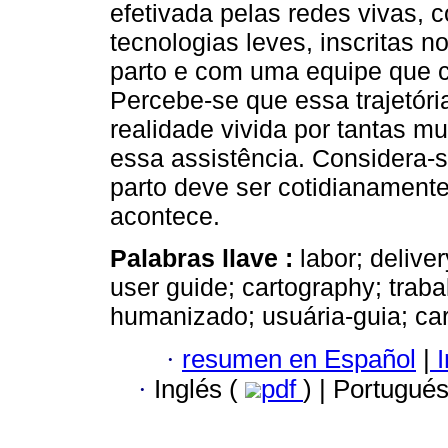
efetivada pelas redes vivas, 
tecnologias leves, inscritas
parto e com uma equipe que c
Percebe-se que essa trajetóri
realidade vivida por tantas mu
essa assistência. Considera-s
parto deve ser cotidianament
acontece.
Palabras llave :
labor; delive
user guide; cartography; traba
humanizado; usuária-guia; car
·
resumen en Español
|
I
·
Inglés (
pdf
) | Portugué