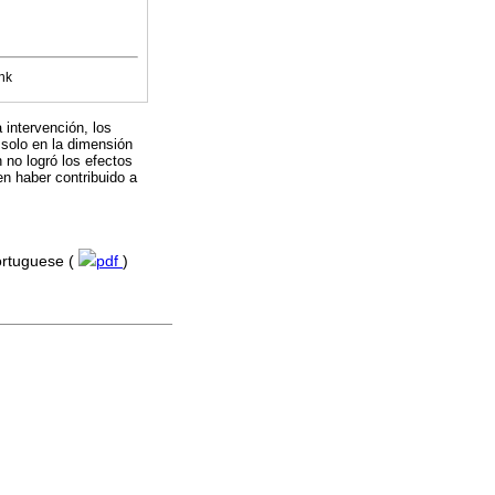
nk
 intervención, los
 solo en la dimensión
 no logró los efectos
n haber contribuido a
Portuguese (
pdf
)