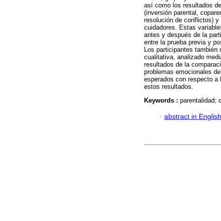
así como los resultados de
(inversión parental, copare
resolución de conflictos) y
cuidadores. Estas variable
antes y después de la parti
entre la prueba previa y p
Los participantes también 
cualitativa, analizado med
resultados de la comparaci
problemas emocionales del 
esperados con respecto a l
estos resultados.
Keywords :
parentalidad; c
·
abstract in Englis