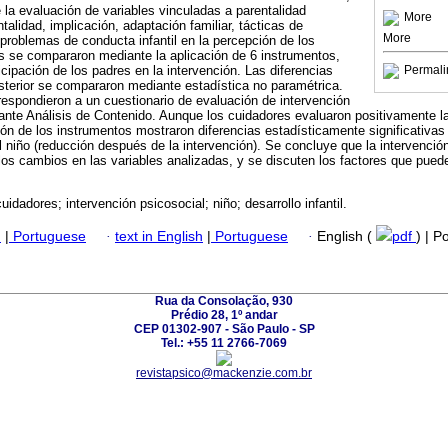
 la evaluación de variables vinculadas a parentalidad
More
ntalidad, implicación, adaptación familiar, tácticas de
More
 problemas de conducta infantil en la percepción de los
s se compararon mediante la aplicación de 6 instrumentos,
cipación de los padres en la intervención. Las diferencias
Permali
osterior se compararon mediante estadística no paramétrica.
respondieron a un cuestionario de evaluación de intervención
iante Análisis de Contenido. Aunque los cuidadores evaluaron positivamente la
ón de los instrumentos mostraron diferencias estadísticamente significativas
niño (reducción después de la intervención). Se concluye que la intervención
os cambios en las variables analizadas, y se discuten los factores que puede
uidadores; intervención psicosocial; niño; desarrollo infantil.
h
|
Portuguese
·
text in English
|
Portuguese
·
English (
pdf
) | 
Rua da Consolação, 930
Prédio 28, 1º andar
CEP 01302-907 - São Paulo - SP
Tel.: +55 11 2766-7069
revistapsico@mackenzie.com.br