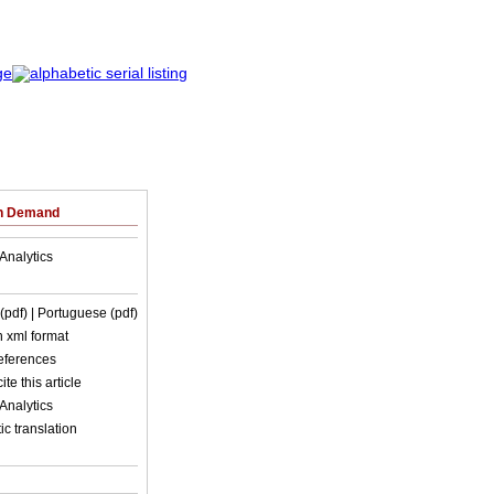
on Demand
Analytics
 (pdf)
| Portuguese (pdf)
in xml format
references
ite this article
Analytics
c translation