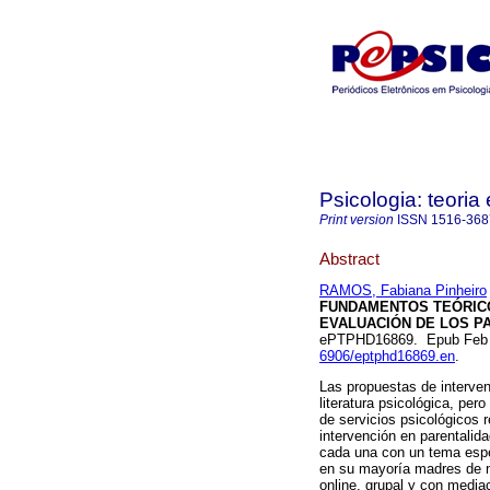
Psicologia: teoria 
Print version
ISSN
1516-368
Abstract
RAMOS, Fabiana Pinheiro
FUNDAMENTOS TEÓRICO
EVALUACIÓN DE LOS PA
ePTPHD16869. Epub Feb 
6906/eptphd16869.en
.
Las propuestas de interven
literatura psicológica, per
de servicios psicológicos r
intervención en parentalid
cada una con un tema espec
en su mayoría madres de ni
online, grupal y con media