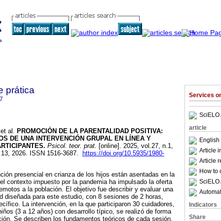
e prática
Services 
7
SciELO 
article
et al.
PROMOCIÓN DE LA PARENTALIDAD POSITIVA:
S DE UNA INTERVENCIÓN GRUPAL EN LÍNEA Y
English
RTICIPANTES.
Psicol. teor. prat.
[online]. 2025, vol.27, n.1,
Article 
13, 2026. ISSN 1516-3687.
https://doi.org/10.5935/1980-
Article 
How to c
ción presencial en crianza de los hijos están asentadas en la
SciELO 
o el contexto impuesto por la pandemia ha impulsado la oferta
emotos a la población. El objetivo fue describir y evaluar una
Automati
ad diseñada para este estudio, con 8 sesiones de 2 horas,
ífico. La intervención, en la que participaron 30 cuidadores,
Indicators
ños (3 a 12 años) con desarrollo típico, se realizó de forma
Share
ción. Se describen los fundamentos teóricos de cada sesión,