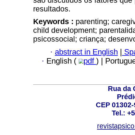
são discutidos os fatores que
resultados.
Keywords :
parenting; caregiv
child development; parentalid
psicossocial; criança; desenvo
·
abstract in English
|
Spa
·
English (
pdf
) | Portugu
Rua da 
Prédi
CEP 01302-9
Tel.: +
revistapsi