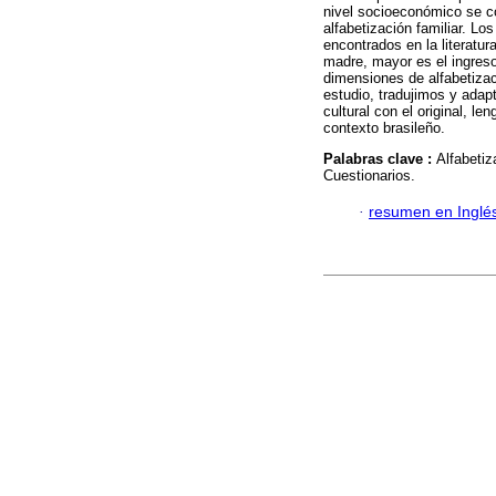
nivel socioeconómico se c
alfabetización familiar. Lo
encontrados en la literatur
madre, mayor es el ingres
dimensiones de alfabetizaci
estudio, tradujimos y ada
cultural con el original, l
contexto brasileño.
Palabras clave :
Alfabetiz
Cuestionarios.
·
resumen en Inglé