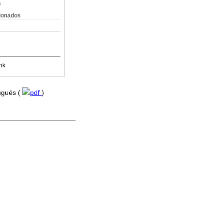
s
cionados
nk
tugués (
pdf
)