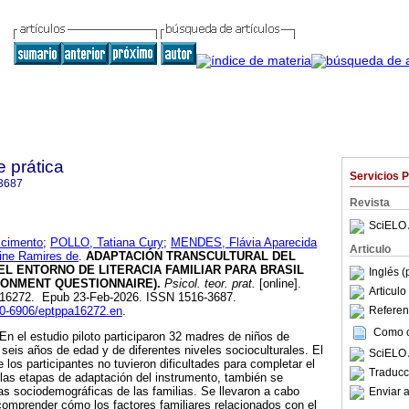
e prática
Servicios 
3687
Revista
SciELO 
cimento
;
POLLO, Tatiana Cury
;
MENDES, Flávia Aparecida
Articulo
ine Ramires de
.
ADAPTACIÓN TRANSCULTURAL DEL
L ENTORNO DE LITERACIA FAMILIAR PARA BRASIL
Inglés (
RONMENT QUESTIONNAIRE).
Psicol. teor. prat.
[online].
Articul
A16272. Epub 23-Feb-2026. ISSN 1516-3687.
980-6906/eptppa16272.en
.
Referenc
Como ci
. En el estudio piloto participaron 32 madres de niños de
eis años de edad y de diferentes niveles socioculturales. El
SciELO 
 los participantes no tuvieron dificultades para completar el
Traducc
las etapas de adaptación del instrumento, también se
cas sociodemográficas de las familias. Se llevaron a cabo
Enviar a
 comprender cómo los factores familiares relacionados con el