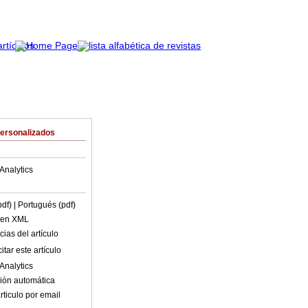
Personalizados
Analytics
pdf)
| Portugués (pdf)
o en XML
ias del artículo
tar este artículo
Analytics
ión automática
rticulo por email