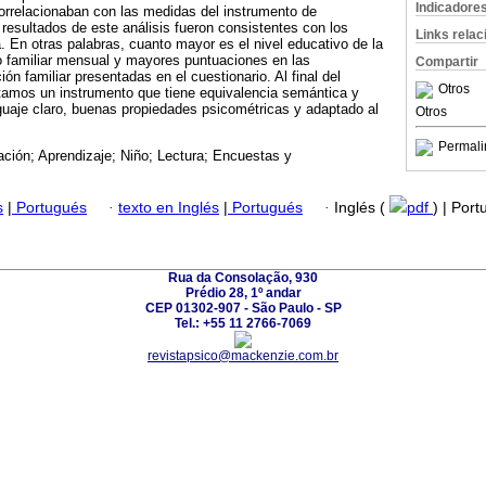
Indicadore
orrelacionaban con las medidas del instrumento de
s resultados de este análisis fueron consistentes con los
Links rela
a. En otras palabras, cuanto mayor es el nivel educativo de la
o familiar mensual y mayores puntuaciones en las
Compartir
ón familiar presentadas en el cuestionario. Al final del
Otros
ptamos un instrumento que tiene equivalencia semántica y
enguaje claro, buenas propiedades psicométricas y adaptado al
Otros
Permali
ación; Aprendizaje; Niño; Lectura; Encuestas y
s
|
Portugués
·
texto en Inglés
|
Portugués
·
Inglés (
pdf
) | Por
Rua da Consolação, 930
Prédio 28, 1º andar
CEP 01302-907 - São Paulo - SP
Tel.: +55 11 2766-7069
revistapsico@mackenzie.com.br