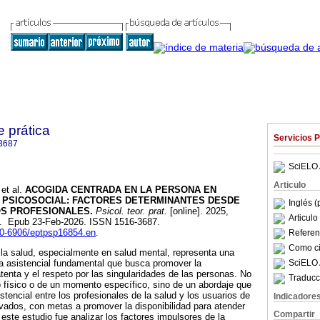
e prática
Servicios 
3687
SciELO 
Articulo
et al.
ACOGIDA CENTRADA EN LA PERSONA EN
 PSICOSOCIAL: FACTORES DETERMINANTES DESDE
Inglés (
OS PROFESIONALES.
Psicol. teor. prat.
[online]. 2025,
Articul
4. Epub 23-Feb-2026. ISSN 1516-3687.
980-6906/eptpsp16854.en
.
Referenc
Como cit
 la salud, especialmente en salud mental, representa una
SciELO 
ca asistencial fundamental que busca promover la
tenta y el respeto por las singularidades de las personas. No
Traducc
o físico o de un momento específico, sino de un abordaje que
stencial entre los profesionales de la salud y los usuarios de
Indicadore
rivados, con metas a promover la disponibilidad para atender
Compartir
este estudio fue analizar los factores impulsores de la