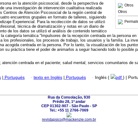
ersona en la atención psicosocial, desde la perspectiva de
Otros
 de una investigación de intervención cualitativa realizada
Otros
s Centros de Atención Psicosocial de la región central de
uatro encuentros grupales en formato de talleres, siguiendo
dizaje Experiencial. Para la recolección de datos se utilizó
Permali
rofesional, técnica de dramatización y notas en un diario de
to de los datos se utilizó el análisis de contenido temático
 la categoría temática “Impulsores de la recepción centrada en la persona en 
a los profesionales, los procesos de trabajo, los usuarios y la familia. La inv
 una acogida centrada en la persona. Por lo tanto, la visualización de los punto
con su práctica tiene el poder de animarlos a seguir haciendo todo lo posible 
; atención centrada en el paciente; salud mental; servicios comunitarios de s
s
|
Portugués
·
texto en Inglés
|
Portugués
·
Inglés (
pdf
) | Por
Rua da Consolação, 930
Prédio 28, 1º andar
CEP 01302-907 - São Paulo - SP
Tel.: +55 11 2766-7069
revistapsico@mackenzie.com.br