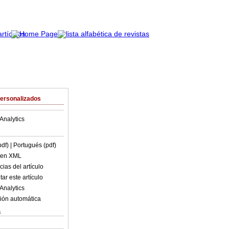
Personalizados
Analytics
pdf)
| Portugués (pdf)
o en XML
ias del artículo
ar este artículo
Analytics
ión automática
s