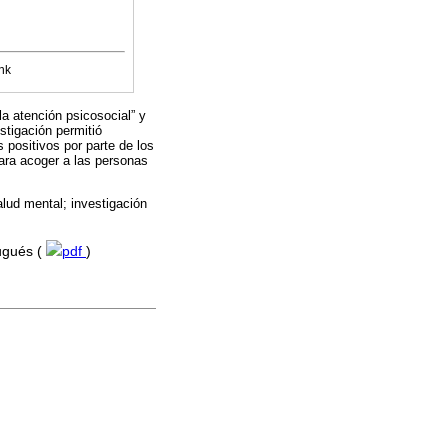
nk
la atención psicosocial” y
estigación permitió
s positivos por parte de los
para acoger a las personas
alud mental; investigación
tugués (
pdf
)