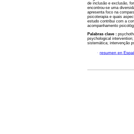
de inclusão e exclusão, fo
encontrou-se uma diversid
apresenta foco na compar
psicoterapia e quais aspe
estudo contribui com a con
acompanhamento psicológic
Palabras clave :
psychothe
psychological intervention;
sistemática; intervenção p
·
resumen en Espa