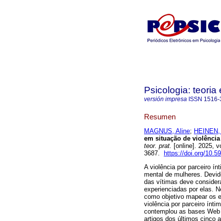
Psicologia: teoria 
versión impresa
ISSN
1516-
Resumen
MAGNUS, Aline
;
HEINEN, 
em situação de violência
teor. prat.
[online]. 2025,
3687.
https://doi.org/10.
A violência por parceiro í
mental de mulheres. Devid
das vítimas deve consider
experienciadas por elas. N
como objetivo mapear os e
violência por parceiro ín
contemplou as bases Web o
artigos dos últimos cinco a