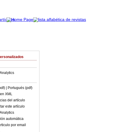
Personalizados
Analytics
pdf)
| Portugués (pdf)
o en XML
ias del artículo
ar este artículo
Analytics
ión automática
rticulo por email