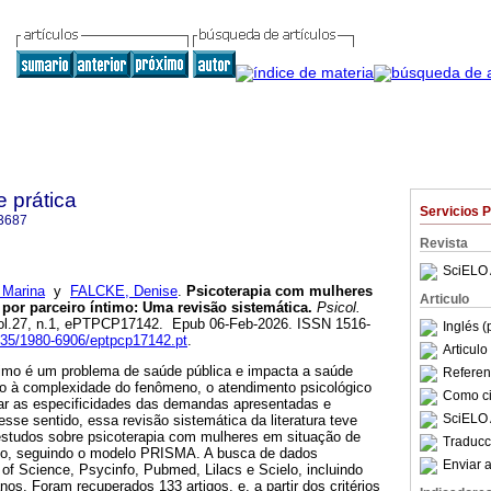
e prática
Servicios 
3687
Revista
SciELO 
Marina
y
FALCKE, Denise
.
Psicoterapia com mulheres
Articulo
 por parceiro íntimo: Uma revisão sistemática.
Psicol.
 vol.27, n.1, ePTPCP17142. Epub 06-Feb-2026. ISSN 1516-
Inglés (
5935/1980-6906/eptpcp17142.pt
.
Articul
ntimo é um problema de saúde pública e impacta a saúde
Referenc
o à complexidade do fenômeno, o atendimento psicológico
Como cit
ar as especificidades das demandas apresentadas e
SciELO 
esse sentido, essa revisão sistemática da literatura teve
studos sobre psicoterapia com mulheres em situação de
Traducc
timo, seguindo o modelo PRISMA. A busca de dados
Enviar a
f Science, Psycinfo, Pubmed, Lilacs e Scielo, incluindo
nos. Foram recuperados 133 artigos, e, a partir dos critérios