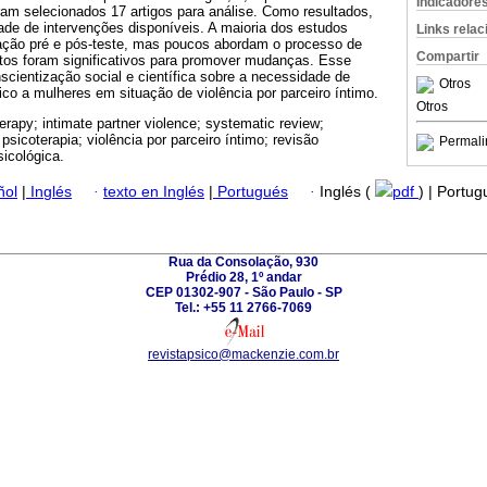
Indicadore
ram selecionados 17 artigos para análise. Como resultados,
ade de intervenções disponíveis. A maioria dos estudos
Links rela
ação pré e pós-teste, mas poucos abordam o processo de
Compartir
ctos foram significativos para promover mudanças. Esse
scientização social e científica sobre a necessidade de
Otros
o a mulheres em situação de violência por parceiro íntimo.
Otros
rapy; intimate partner violence; systematic review;
 psicoterapia; violência por parceiro íntimo; revisão
Permali
sicológica.
ñol
|
Inglés
·
texto en Inglés
|
Portugués
·
Inglés (
pdf
) | Portu
Rua da Consolação, 930
Prédio 28, 1º andar
CEP 01302-907 - São Paulo - SP
Tel.: +55 11 2766-7069
revistapsico@mackenzie.com.br