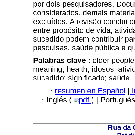
por dois pesquisadores. Docu
considerados, demais materiai
excluídos. A revisão conclui 
entre propósito de vida, ativ
sucedido podem contribuir pa
pesquisas, saúde pública e q
Palabras clave :
older people;
meaning; health; idosos; ativ
sucedido; significado; saúde.
·
resumen en Español
|
I
·
Inglés (
pdf
) | Portugué
Rua da 