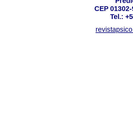
Prédi
CEP 01302-9
Tel.: +
revistapsi