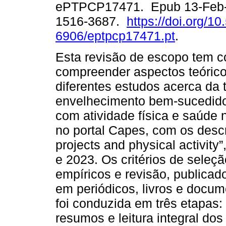
ePTPCP17471. Epub 13-Feb-
1516-3687.
https://doi.org/1
6906/eptpcp17471.pt
.
Esta revisão de escopo tem c
compreender aspectos teóricos
diferentes estudos acerca da 
envelhecimento bem-sucedido,
com atividade física e saúde n
no portal Capes, com os descri
projects and physical activity
e 2023. Os critérios de seleç
empíricos e revisão, publicad
em periódicos, livros e docum
foi conduzida em três etapas: l
resumos e leitura integral do