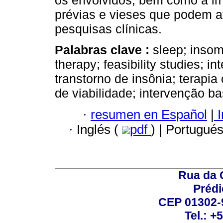
os envolvidos, bem como a im
prévias e vieses que podem af
pesquisas clínicas.
Palabras clave :
sleep; insom
therapy; feasibility studies; i
transtorno de insônia; terapi
de viabilidade; intervenção b
·
resumen en Español
|
I
·
Inglés (
pdf
) | Portugué
Rua da 
Prédi
CEP 01302-9
Tel.: +