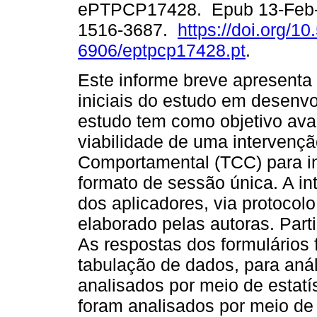
ePTPCP17428. Epub 13-Feb-
1516-3687.
https://doi.org/1
6906/eptpcp17428.pt
.
Este informe breve apresenta
iniciais do estudo em desenv
estudo tem como objetivo aval
viabilidade de uma intervençã
Comportamental (TCC) para in
formato de sessão única. A in
dos aplicadores, via protoco
elaborado pelas autoras. Part
As respostas dos formulários 
tabulação de dados, para anál
analisados por meio de estatís
foram analisados por meio de 