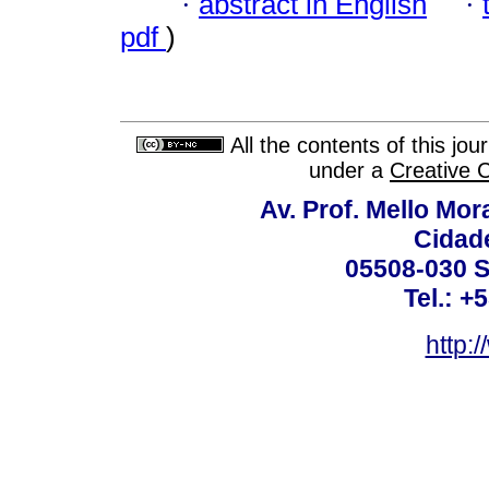
·
abstract in English
·
pdf
)
All the contents of this jo
under a
Creative 
Av. Prof. Mello Mor
Cidade
05508-030 S
Tel.: +
http: