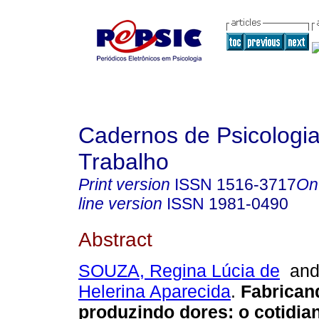
Cadernos de Psicologia
Trabalho
Print version
ISSN
1516-3717
On
line version
ISSN
1981-0490
Abstract
SOUZA, Regina Lúcia de
an
Helerina Aparecida
.
Fabrican
produzindo dores
:
o cotidia