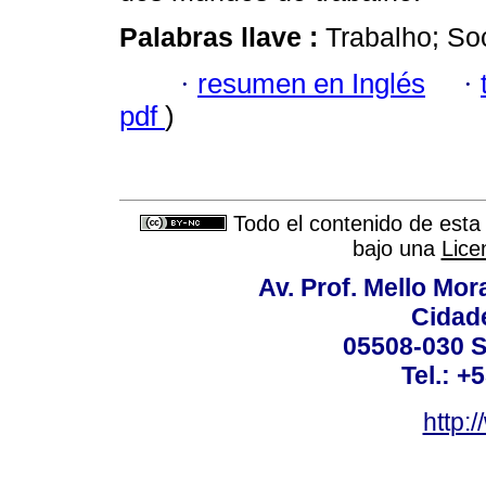
Palabras llave :
Trabalho; Soc
·
resumen en Inglés
·
pdf
)
Todo el contenido de esta 
bajo una
Lice
Av. Prof. Mello Mor
Cidade
05508-030 S
Tel.: +
http: