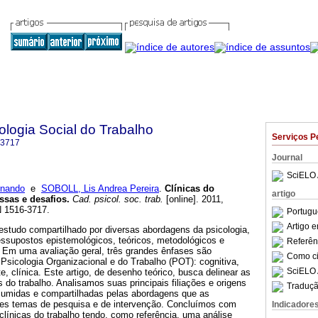
logia Social do Trabalho
Serviços P
-3717
Journal
SciELO 
nando
e
SOBOLL, Lis Andrea Pereira
.
Clínicas do
artigo
issas e desafios
.
Cad. psicol. soc. trab.
[online]. 2011,
N 1516-3717.
Portugu
Artigo 
estudo compartilhado por diversas abordagens da psicologia,
essupostos epistemológicos, teóricos, metodológicos e
Referên
. Em uma avaliação geral, três grandes ênfases são
Como cit
Psicologia Organizacional e do Trabalho (POT): cognitiva,
SciELO 
e, clínica. Este artigo, de desenho teórico, busca delinear as
s do trabalho. Analisamos suas principais filiações e origens
Traduçã
sumidas e compartilhadas pelas abordagens que as
des temas de pesquisa e de intervenção. Concluímos com
Indicadore
clínicas do trabalho tendo, como referência, uma análise