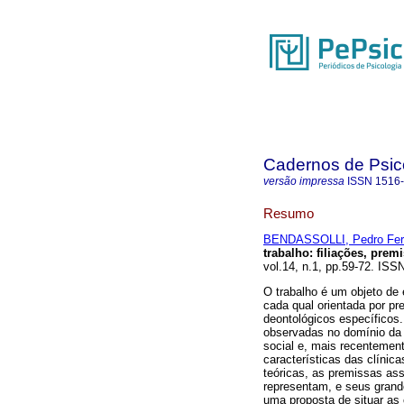
Cadernos de Psico
versão impressa
ISSN
1516
Resumo
BENDASSOLLI, Pedro Fer
trabalho
:
filiações, prem
vol.14, n.1, pp.59-72. ISS
O trabalho é um objeto de 
cada qual orientada por pr
deontológicos específicos
observadas no domínio da 
social e, mais recentement
características das clínica
teóricas, as premissas as
representam, e seus gran
uma proposta de situar as 