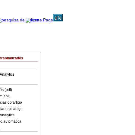
ersonalizados
Analytics
ês (pdf)
em XML
cias do artigo
ar este artigo
Analytics
o automática
s