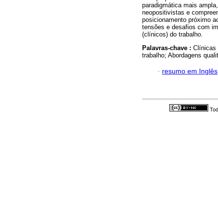
paradigmática mais ampla,
neopositivistas e compree
posicionamento próximo a
tensões e desafios com im
(clínicos) do trabalho.
Palavras-chave :
Clínicas
trabalho; Abordagens qualit
·
resumo em Inglês
Tod