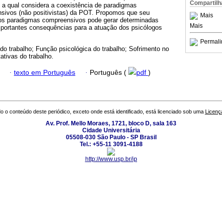
Compartilh
 a qual considera a coexistência de paradigmas
nsivos (não positivistas) da POT. Propomos que seu
Mais
os paradigmas compreensivos pode gerar determinadas
Mais
portantes consequências para a atuação dos psicólogos
Permali
 do trabalho; Função psicológica do trabalho; Sofrimento no
ativas do trabalho.
·
texto em Português
·
Português (
pdf
)
o o conteúdo deste periódico, exceto onde está identificado, está licenciado sob uma
Licenç
Av. Prof. Mello Moraes, 1721, bloco D, sala 163
Cidade Universitária
05508-030 São Paulo - SP Brasil
Tel.: +55-11 3091-4188
http://www.usp.br/ip