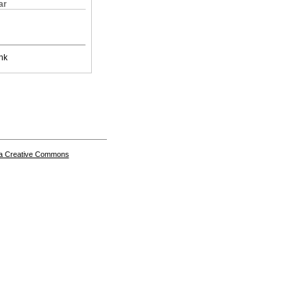
ar
nk
a Creative Commons