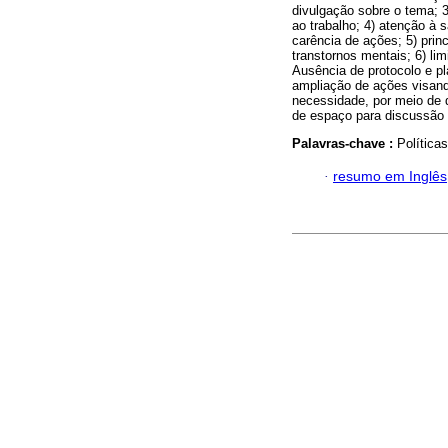
divulgação sobre o tema; 3
ao trabalho; 4) atenção à s
carência de ações; 5) pri
transtornos mentais; 6) li
Ausência de protocolo e p
ampliação de ações visando
necessidade, por meio de 
de espaço para discussão d
Palavras-chave :
Política
·
resumo em Inglês