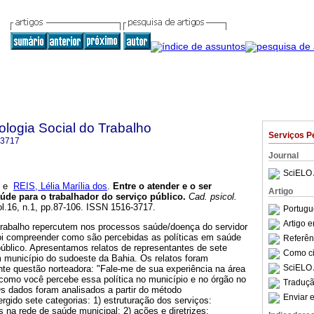
logia Social do Trabalho
Serviços P
-3717
Journal
SciELO 
e
REIS, Lélia Marília dos
.
Entre o atender e o ser
Artigo
aúde para o trabalhador do serviço público
.
Cad. psicol.
ol.16, n.1, pp.87-106. ISSN 1516-3717.
Portugu
Artigo 
rabalho repercutem nos processos saúde/doença do servidor
foi compreender como são percebidas as políticas em saúde
Referên
público. Apresentamos relatos de representantes de sete
Como cit
m município do sudoeste da Bahia. Os relatos foram
SciELO 
nte questão norteadora: "Fale-me de sua experiência na área
 como você percebe essa política no município e no órgão no
Traduçã
Os dados foram analisados a partir do método
Enviar e
gido sete categorias: 1) estruturação dos serviços:
os na rede de saúde municipal; 2) ações e diretrizes: