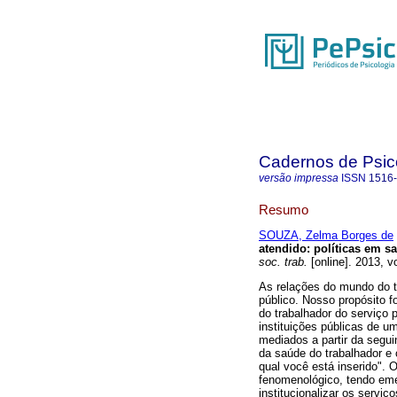
Cadernos de Psico
versão impressa
ISSN
1516
Resumo
SOUZA, Zelma Borges de
atendido
:
políticas em s
soc. trab.
[online]. 2013, v
As relações do mundo do t
público. Nosso propósito 
do trabalhador do serviço 
instituições públicas de u
mediados a partir da segui
da saúde do trabalhador e
qual você está inserido". 
fenomenológico, tendo emer
institucionalizar os serviç