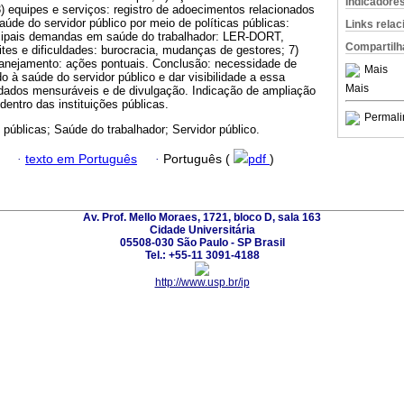
Indicadore
) equipes e serviços: registro de adoecimentos relacionados
aúde do servidor público por meio de políticas públicas:
Links rela
ncipais demandas em saúde do trabalhador: LER-DORT,
Compartilh
mites e dificuldades: burocracia, mudanças de gestores; 7)
lanejamento: ações pontuais. Conclusão: necessidade de
Mais
 à saúde do servidor público e dar visibilidade a essa
Mais
dados mensuráveis e de divulgação. Indicação de ampliação
entro das instituições públicas.
Permali
s públicas; Saúde do trabalhador; Servidor público.
·
texto em Português
·
Português (
pdf
)
Av. Prof. Mello Moraes, 1721, bloco D, sala 163
Cidade Universitária
05508-030 São Paulo - SP Brasil
Tel.: +55-11 3091-4188
http://www.usp.br/ip