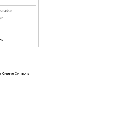
s
cionados
ar
nk
a Creative Commons