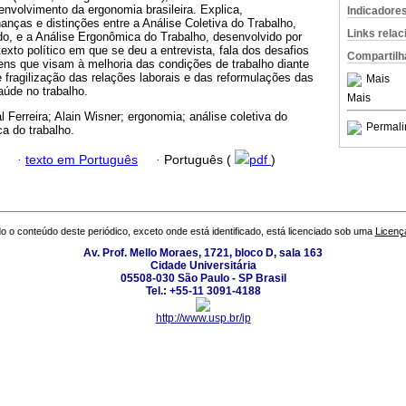
nvolvimento da ergonomia brasileira. Explica,
Indicadore
nças e distinções entre a Análise Coletiva do Trabalho,
Links rela
do, e a Análise Ergonômica do Trabalho, desenvolvido por
xto político em que se deu a entrevista, fala dos desafios
Compartilh
ens que visam à melhoria das condições de trabalho diante
fragilização das relações laborais e das reformulações das
Mais
aúde no trabalho.
Mais
l Ferreira; Alain Wisner; ergonomia; análise coletiva do
Permali
ca do trabalho.
·
texto em Português
·
Português (
pdf
)
o o conteúdo deste periódico, exceto onde está identificado, está licenciado sob uma
Licenç
Av. Prof. Mello Moraes, 1721, bloco D, sala 163
Cidade Universitária
05508-030 São Paulo - SP Brasil
Tel.: +55-11 3091-4188
http://www.usp.br/ip