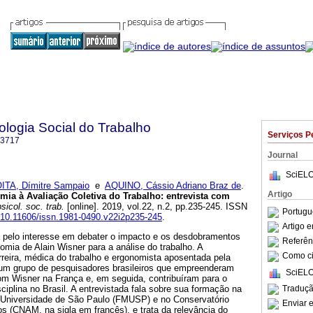
logia Social do Trabalho
Serviços P
-3717
Journal
SciELO
ITA, Dímitre Sampaio
e
AQUINO, Cássio Adriano Braz de
.
Artigo
mia à Avaliação Coletiva do Trabalho
:
entrevista com
sicol. soc. trab.
[online]. 2019, vol.22, n.2, pp.235-245. ISSN
Portugu
g/10.11606/issn.1981-0490.v22i2p235-245
.
Artigo 
a pelo interesse em debater o impacto e os desdobramentos
Referên
omia de Alain Wisner para a análise do trabalho. A
Como cit
rreira, médica do trabalho e ergonomista aposentada pela
 um grupo de pesquisadores brasileiros que empreenderam
SciELO
m Wisner na França e, em seguida, contribuíram para o
Traduçã
iplina no Brasil. A entrevistada fala sobre sua formação na
 Universidade de São Paulo (FMUSP) e no Conservatório
Enviar e
os (CNAM, na sigla em francês), e trata da relevância do