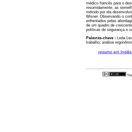
médico francês para o dese
resumidamente, as semelha
método por ela desenvolvi
Wisner. Observando o conte
enfrentados pelas abordag
de um quadro de crescente 
políticas de segurança e s
Palavras-chave :
Leda Lea
trabalho; análise ergonômi
·
resumo em Inglês
Tod