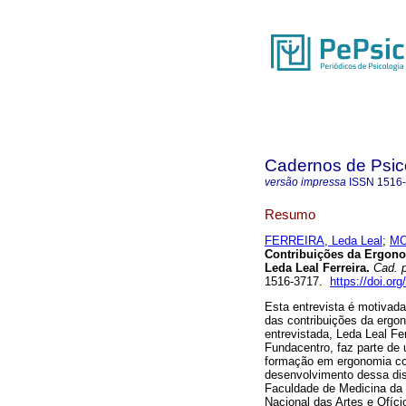
Cadernos de Psico
versão impressa
ISSN
1516
Resumo
FERREIRA, Leda Leal
;
MO
Contribuições da Ergono
Leda Leal Ferreira
.
Cad. p
1516-3717.
https://doi.or
Esta entrevista é motivad
das contribuições da ergon
entrevistada, Leda Leal Fe
Fundacentro, faz parte de
formação em ergonomia co
desenvolvimento dessa disc
Faculdade de Medicina da
Nacional das Artes e Ofíci