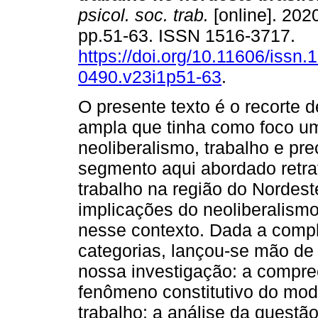
psicol. soc. trab.
[online]. 2020
pp.51-63. ISSN 1516-3717.
https://doi.org/10.11606/issn.
0490.v23i1p51-63
.
O presente texto é o recorte 
ampla que tinha como foco u
neoliberalismo, trabalho e pr
segmento aqui abordado retra
trabalho na região do Nordest
implicações do neoliberalism
nesse contexto. Dada a compl
categorias, lançou-se mão de 
nossa investigação: a compr
fenômeno constitutivo do mode
trabalho; a análise da quest