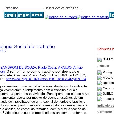
logia Social do Trabalho
Servicios 
3717
SciELO 
Articulo
;
ZAMBRONI-DE-SOUZA, Paulo César
;
ARAUJO, Anísio
van
.
O rompimento com o trabalho por doença e o
Portugu
ealidade
.
Cad. psicol. soc. trab.
[online]. 2021, vol.24, n.2,
Articul
717.
https://doi.org/10.11606/issn.1981-0490.v24i2p169-184
.
Referenc
igo é analisar como os trabalhadores afastados do ambiente
Como cit
nça vivenciaram o rompimento com o trabalho e quais
SciELO 
boraram a partir dessa vivência. Participaram do estudo nove
o ambiente laboral por motivo de doença, usuários de um
Traducc
úde do Trabalhador de uma capital do nordeste brasileiro.
s foram: um questionário sociodemográfico e uma entrevista
Indicadore
 à análise de conteúdo temática, com o auxílio teórico da
Compartir
. Evidenciou-se que os trabalhadores chegam a preferir os