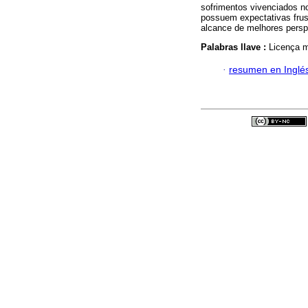
sofrimentos vivenciados n
possuem expectativas frus
alcance de melhores perspe
Palabras llave :
Licença m
·
resumen en Inglé