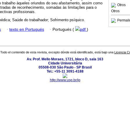
o trabalho àqueles oriundos do seu afastamento, assim como
Otros
tradas de reconhecimento, somadas às limitações para o
Otros
ctivas profissionais.
édica; Saúde do trabalhador; Sofrimento psíquico.
Permali
s
·
texto en Portugués
·
Portugués (
pdf
)
Todo el contenido de esta revista, excepto dónde está identificado, está bajo una
Licencia 
Av. Prof. Mello Moraes, 1721, bloco D, sala 163
Cidade Universitária
05508-030 São Paulo - SP Brasil
Tel.: +55-11 3091-4188
http://www.usp.br/ip