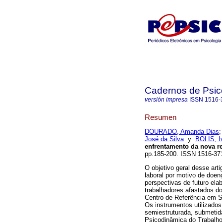
Cadernos de Psico
versión impresa
ISSN
1516-
Resumen
DOURADO, Amanda Dias
José da Silva
y
BOLIS, I
enfrentamento da nova r
pp.185-200. ISSN 1516-3
O objetivo geral desse art
laboral por motivo de doe
perspectivas de futuro ela
trabalhadores afastados d
Centro de Referência em Sa
Os instrumentos utilizado
semiestruturada, submetida
Psicodinâmica do Trabalho