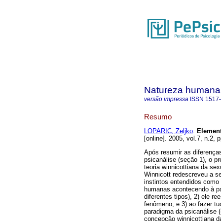
Natureza humana
versão impressa
ISSN
1517
Resumo
LOPARIC, Zeljko
.
Element
[online]. 2005, vol.7, n.2
Após resumir as diferenças
psicanálise (seção 1), o p
teoria winnicottiana da se
Winnicott redescreveu a sex
instintos entendidos como i
humanas acontecendo à par
diferentes tipos), 2) ele r
fenômeno, e 3) ao fazer t
paradigma da psicanálise 
concepção winnicottiana da 