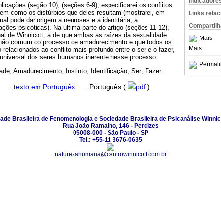
Indicadore
cações (seção 10), (seções 6-9), especificarei os conflitos
em como os distúrbios que deles resultam (mostrarei, em
Links rela
ntual pode dar origem a neuroses e a identitária, a
Compartilh
ões psicóticas). Na ultima parte do artigo (seções 11-12),
nal de Winnicott, a de que ambas as raízes da sexualidade
Mais
hão comum do processo de amadurecimento e que todos os
Mais
o relacionados ao conflito mais profundo entre o ser e o fazer,
universal dos seres humanos inerente nesse processo.
Permali
ade; Amadurecimento; Instinto; Identificação; Ser; Fazer.
·
texto em Português
·
Português (
pdf
)
ade Brasileira de Fenomenologia e Sociedade Brasileira de Psicanálise Winnic
Rua João Ramalho, 146 - Perdizes
05008-000 - São Paulo - SP
Tel.: +55-11 3676-0635
naturezahumana@centrowinnicott.com.br