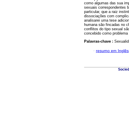
como algumas das sua impli
sexuais correspondentes b
particular, que a raiz insti
dissociações com complicaç
analisarei uma tese adicio
humana são fincadas no c
conflitos do tipo sexual sã
concebido como problema 
Palavras-chave :
Sexualid
·
resumo em Inglês
Socied