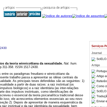
Serviços P
-2430
Journal
SciELO 
os da teoria winnicottiana da sexualidade
.
Nat. hum.
Artigo
, pp.311-358. ISSN 1517-2430.
Portugu
 entre os paradigmas freudiano e winnicottiano da
Artigo 
resente trabalho passa a apresentar as idéias centrais da
xualidade. As principais teses defendidas são as seguintes: 1)
Referên
ualidade a partir de duas raízes: a raiz instintual (os
Como cit
mpulsos biológicos) e a raiz identitária (as inter-relações
SciELO 
te dos impulsos instintuais, como identificações de
eescreveu o essencial da teoria psicanalítica tradicional desse
Traduçã
udo isso, ele acrescentou elementos essenciais ao seu novo
Enviar e
(seção 2). Depois de apresentar de maneira esquemática da
raiz instintual e da raiz identitária da sexualidade, bem