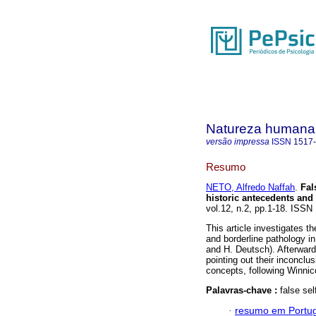
Natureza humana
versão impressa
ISSN
1517
Resumo
NETO, Alfredo Naffah
.
Fa
historic antecedents an
vol.12, n.2, pp.1-18. ISSN
This article investigates t
and borderline pathology in
and H. Deutsch). Afterward
pointing out their inconclu
concepts, following Winnico
Palavras-chave :
false sel
·
resumo em Portu