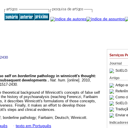
Serviços P
-2430
Journal
SciELO 
lso
self
on
borderline
pathology in winnicott's thought
:
Artigo
d subsequent developments
.
Nat. hum.
[online]. 2010,
 1517-2430.
Artigo 
Referên
he theoretical background of Winnicott's concepts of false self
 the history of psychoanalysis (reaching Ferenczi, Faribairn
Como cit
s, it describes Winnicott's formulations of those concepts,
SciELO 
siveness. Finally, it makes an effort to develop those
Traduçã
tt's steps and clinical evidences.
Enviar e
f; borderline pathology; Fairbairn; Deutsch; Winnicott.
Indicadore
guês
·
texto em Português