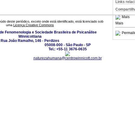
Links rela
Compartilh
Mais
údo deste periódico, exceto onde está identificado, está licenciado sob
Mais
uma
Licença Creative Commons
 de Fenomenologia e Sociedade Brasileira de Psicanálise
Permali
Winnicottiana
Rua João Ramalho, 146 - Perdizes
05008-000 - São Paulo - SP
Tel.: +55-11 3676-0635
naturezahumana@centrowinnicott.com.br