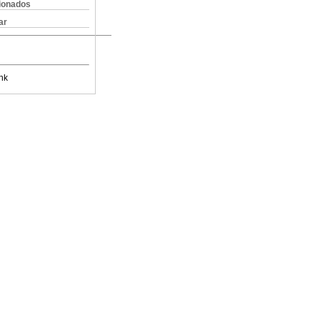
cionados
ar
nk