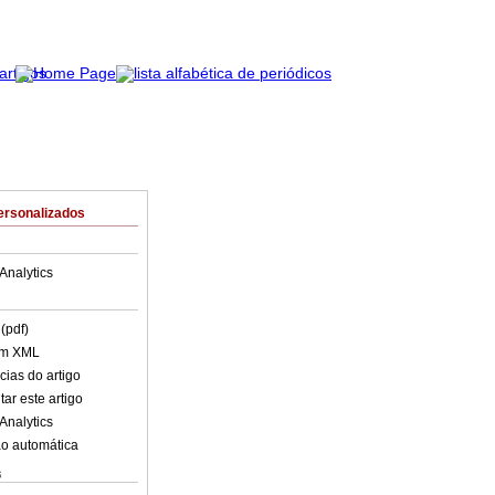
ersonalizados
Analytics
(pdf)
em XML
cias do artigo
ar este artigo
Analytics
o automática
s