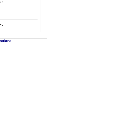
ar
nk
ottiana