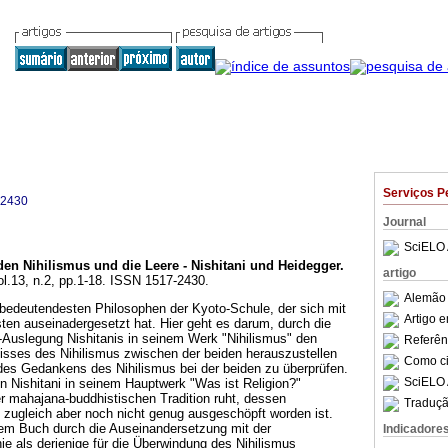
Serviços P
-2430
Journal
SciELO 
den Nihilismus und die Leere - Nishitani und Heidegger
.
artigo
ol.13, n.2, pp.1-18. ISSN 1517-2430.
Alemão 
er bedeutendesten Philosophen der Kyoto-Schule, der sich mit
Artigo 
ten auseinadergesetzt hat. Hier geht es darum, durch die
-Auslegung Nishitanis in seinem Werk "Nihilismus" den
Referên
isses des Nihilismus zwischen der beiden herauszustellen
Como cit
des Gedankens des Nihilismus bei der beiden zu überprüfen.
SciELO 
n Nishitani in seinem Hauptwerk "Was ist Religion?"
der mahajana-buddhistischen Tradition ruht, dessen
Traduçã
 zugleich aber noch nicht genug ausgeschöpft worden ist.
sem Buch durch die Auseinandersetzung mit der
Indicadore
e als derjenige für die Überwindung des Nihilismus