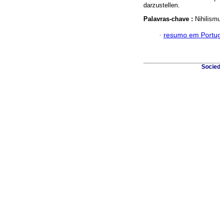
darzustellen.
Palavras-chave :
Nihilism
·
resumo em Portu
Socied