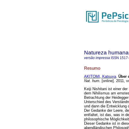
Natureza humana
versão impressa
ISSN
1517
Resumo
AKITOMI, Katsuya
.
Über 
Nat. hum.
[online]. 2011, v
Keiji Nishitani ist einer d
dem Nihilismus am ernstes
Betrachtung der Heidegger
Unterschied des Verständn
und dann die Entwicklung 
Der Gedanke der Leere, de
entfaltet, ist das, was in 
philosophische Möglichkeit
Dieser Gedanke ist in die
abendländischen Philosophi