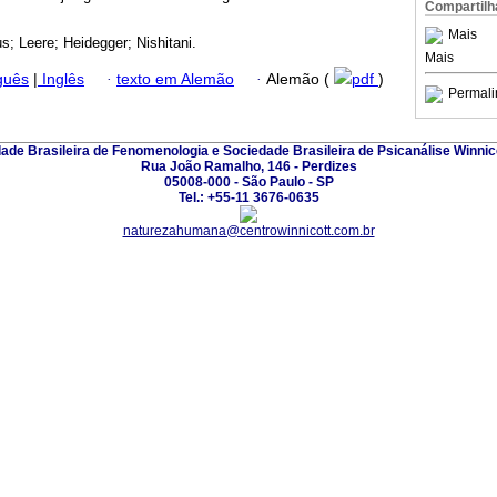
Compartilh
Mais
us; Leere; Heidegger; Nishitani.
Mais
guês
|
Inglês
·
texto em Alemão
·
Alemão (
pdf
)
Permali
ade Brasileira de Fenomenologia e Sociedade Brasileira de Psicanálise Winnic
Rua João Ramalho, 146 - Perdizes
05008-000 - São Paulo - SP
Tel.: +55-11 3676-0635
naturezahumana@centrowinnicott.com.br