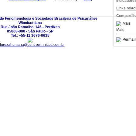
Indicadore
Links rela
Compartilh
 de Fenomenologia e Sociedade Brasileira de Psicanálise
Winnicottiana
Mais
Rua João Ramalho, 146 - Perdizes
Mais
05008-000 - São Paulo - SP
Tel.: +55-11 3676-0635
Permali
turezahumana@centrowinnicott.com.br