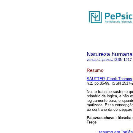
Natureza humana
versão impressa
ISSN
1517
Resumo
SAUTTER, Frank Thomas
n.2, pp.85-99. ISSN 1517-
Neste trabalho sustento q
primário da lógica, e não 
logicamente pura, enquant
matizada. Essa concepção 
ao contrário da concepção 
Palavras-chave :
filosofia
Frege.
·
resumo em Inglês