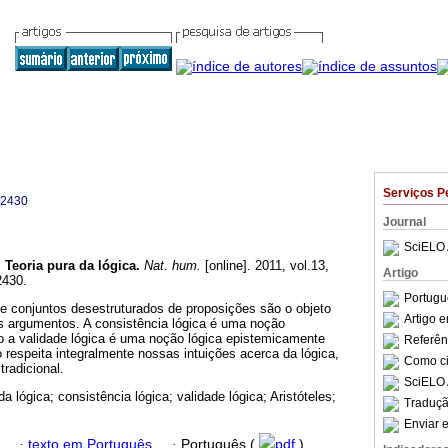
Serviços P
-2430
Journal
SciELO 
.
Teoria pura da lógica
.
Nat. hum.
[online]. 2011, vol.13,
Artigo
2430.
Portugu
ue conjuntos desestruturados de proposições são o objeto
Artigo 
os argumentos. A consistência lógica é uma noção
o a validade lógica é uma noção lógica epistemicamente
Referên
respeita integralmente nossas intuições acerca da lógica,
Como cit
tradicional.
SciELO 
 da lógica; consistência lógica; validade lógica; Aristóteles;
Traduçã
Enviar e
·
texto em Português
·
Português (
pdf
)