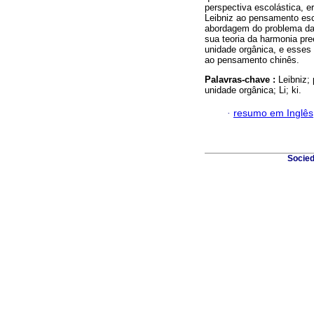
perspectiva escolástica, 
Leibniz ao pensamento esc
abordagem do problema da
sua teoria da harmonia pr
unidade orgânica, e esses 
ao pensamento chinês.
Palavras-chave :
Leibniz;
unidade orgânica; Li; ki.
·
resumo em Inglês
Socied