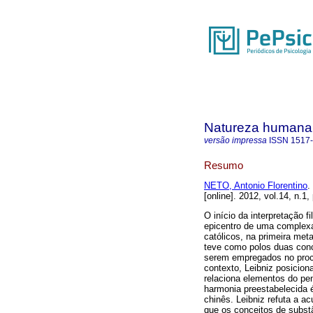
Natureza humana
versão impressa
ISSN
1517
Resumo
NETO, Antonio Florentino
.
[online]. 2012, vol.14, n.
O início da interpretação 
epicentro de uma complexa 
católicos, na primeira met
teve como polos duas conc
serem empregados no proc
contexto, Leibniz posiciona
relaciona elementos do pen
harmonia preestabelecida 
chinês. Leibniz refuta a 
que os conceitos de substâ