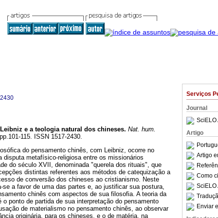
Serviços P
-2430
Journal
SciELO 
Leibniz e a teologia natural dos chineses
.
Nat. hum.
Artigo
1, pp.101-115. ISSN 1517-2430.
Portugu
filosófica do pensamento chinês, com Leibniz, ocorre no
Artigo 
disputa metafísico-religiosa entre os missionários
ade do século XVII, denominada "querela dos rituais", que
Referên
epções distintas referentes aos métodos de catequização a
Como cit
esso de conversão dos chineses ao cristianismo. Neste
SciELO 
-se a favor de uma das partes e, ao justificar sua postura,
samento chinês com aspectos de sua filosofia. A teoria da
Traduçã
é o ponto de partida de sua interpretação do pensamento
Enviar e
acusação de materialismo no pensamento chinês, ao observar
ncia originária, para os chineses, e o de matéria, na