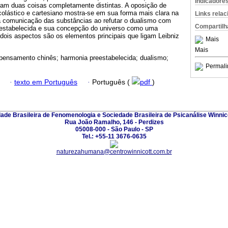
Indicadore
eram duas coisas completamente distintas. A oposição de
olástico e cartesiano mostra-se em sua forma mais clara na
Links rela
 comunicação das substâncias ao refutar o dualismo com
Compartilh
eestabelecida e sua concepção do universo como uma
dois aspectos são os elementos principais que ligam Leibniz
Mais
Mais
 pensamento chinês; harmonia preestabelecida; dualismo;
Permali
·
texto em Português
·
Português (
pdf
)
ade Brasileira de Fenomenologia e Sociedade Brasileira de Psicanálise Winnic
Rua João Ramalho, 146 - Perdizes
05008-000 - São Paulo - SP
Tel.: +55-11 3676-0635
naturezahumana@centrowinnicott.com.br