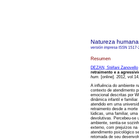
Natureza humana
versión impresa
ISSN
1517-
Resumen
DEZAN, Stéfani Zanovello
retraimento e a agressivi
hum.
[online]. 2012, vol.1
A influência do ambiente n
contexto de atendimento p
emocional descritas por W
dinâmica infantil e famili
atendido em uma universida
retraimento desde a morte 
lúdicas, uma familiar, uma
devolutivas. Percebeu-se u
ambiente, sentia-se sozin
externo, com prejuízos na 
atendimento p
sic
ológico se
retomada de seu desenvol