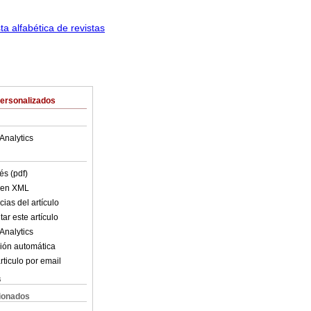
Personalizados
Analytics
és (pdf)
o en XML
ias del artículo
ar este artículo
Analytics
ión automática
rticulo por email
s
cionados