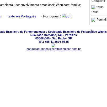
Compartir
ambiental; desenvolvimento emocional; Winnicott; família;
Otros
Otros
s
·
texto en Portugués
·
Portugués (
pdf
)
Permali
ade Brasileira de Fenomenologia e Sociedade Brasileira de Psicanálise Winnic
Rua João Ramalho, 146 - Perdizes
05008-000 - São Paulo - SP
Tel.: +55-11 3676-0635
naturezahumana@centrowinnicott.com.br