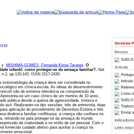
Servicios 
2430
Revista
SciELO 
y
MISHIMA-GOMES, Fernanda Kimie Tavares
.
O
Articulo
dade infantil
:
como proteger-se da ameaça familiar?
.
Nat.
4, n.2, pp.120-143. ISSN 1517-2430.
Portugu
Articul
a sintomatologia da criança deve ser considerada no
sic
ológico em clínica-escola. As ideias do desenvolvimento
Referenc
innicott são de extrema relevância na compreensão da
Como cit
ar. Apresenta-se um caso clínico de um menino de 10 anos,
SciELO 
de pública devido a queixa de agressividade, tristeza e
do avô. Realizaram-se dez sessões: três de entrevista, duas
Traducc
 para aplicação do procedimento de Desenhos-Estória e três
Enviar a
ma dinâmica familiar conflituosa: a criança não confiava no
ha, retraindo-se para proteger-se da ameaça do mundo
Indicadore
expressão da criatividade e no estilo de ser pessoal. Com o
rá fornecido cuidado afetivo para auxiliar a criança na
Links rela
vimento emocional.