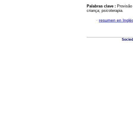
Palabras clave :
Provisão 
criança; p
sic
oterapia.
·
resumen en Inglé
Socied