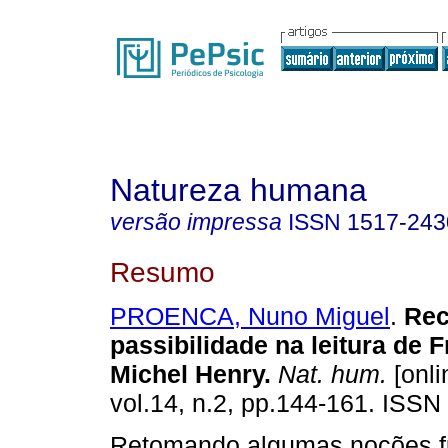
Natureza humana
versão impressa
ISSN
1517-243
Resumo
PROENCA, Nuno Miguel
.
Rec
passibilidade na leitura de 
Michel Henry
.
Nat. hum.
[onli
vol.14, n.2, pp.144-161. ISSN
Retomando algumas noções f