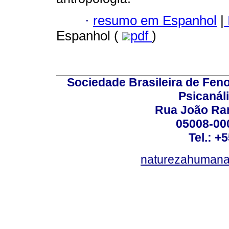
·
resumo em Espanhol
|
Espanhol (
pdf
)
Sociedade Brasileira de Fen
Psicanál
Rua João Ram
05008-000
Tel.: +
naturezahumana