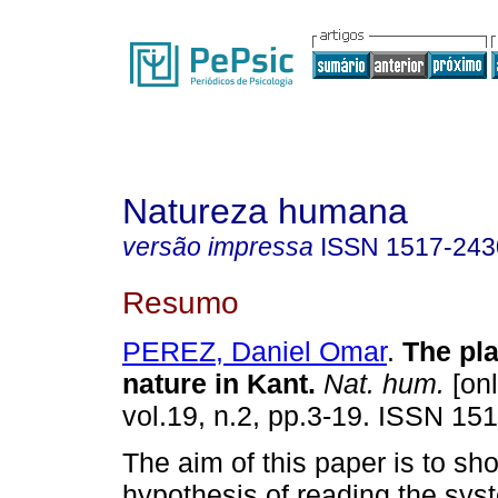
Natureza humana
versão impressa
ISSN
1517-243
Resumo
PEREZ, Daniel Omar
.
The pl
nature in Kant
.
Nat. hum.
[onl
vol.19, n.2, pp.3-19. ISSN 15
The aim of this paper is to sh
hypothesis of reading the syst