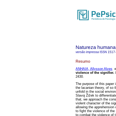
Natureza humana
versão impressa
ISSN
1517
Resumo
ANHAIA, Allysson Alves
violence of the signifier
.
N
2430.
The purpose of this paper is
the lacanian theory, of so 
unfold in the social enviro
Slavoj Žižek to differentiat
that, we approach the const
violent character of the si
allowing the apprehension o
to fight the violence of the
to combat the violence of th