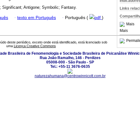
Indicadore
; Significant; Antigone; Symbolic; Fantasy.
Links rela
Compartilh
guês
·
texto em Português
·
Português (
pdf
)
Mais
Mais
Permali
údo deste periódico, exceto onde está identificado, está licenciado sob
uma
Licença Creative Commons
ade Brasileira de Fenomenologia e Sociedade Brasileira de Psicanálise Winnic
Rua João Ramalho, 146 - Perdizes
05008-000 - São Paulo - SP
Tel.: +55-11 3676-0635
naturezahumana@centrowinnicott.com.br