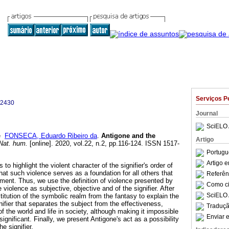
Serviços P
-2430
Journal
SciELO 
e
FONSECA, Eduardo Ribeiro da
.
Antigone and the
Artigo
at. hum.
[online]. 2020, vol.22, n.2, pp.116-124. ISSN 1517-
Portugu
Artigo 
 to highlight the violent character of the signifier's order of
that such violence serves as a foundation for all others that
Referên
nment. Thus, we use the definition of violence presented by
Como cit
e violence as subjective, objective and of the signifier. After
SciELO 
itution of the symbolic realm from the fantasy to explain the
gnifier that separates the subject from the effectiveness,
Traduçã
f the world and life in society, although making it impossible
Enviar e
 significant. Finally, we present Antigone's act as a possibility
e signifier.