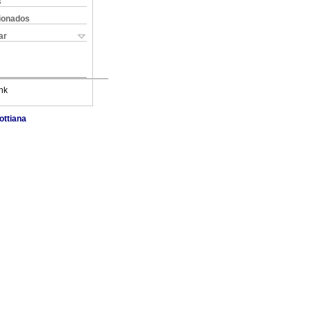
s
cionados
ar
nk
ottiana