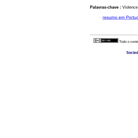
Palavras-chave :
Violence
·
resumo em Portu
Todo o conte
Socied