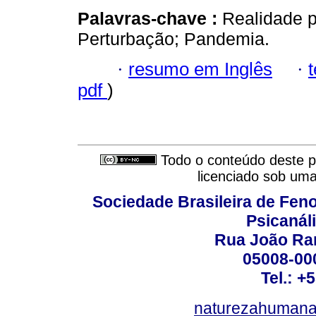
Palavras-chave :
Realidade p
Perturbação; Pandemia.
·
resumo em Inglês
·
pdf
)
Todo o conteúdo deste pe
licenciado sob um
Sociedade Brasileira de Fen
Psicanál
Rua João Ram
05008-000
Tel.: +
naturezahumana