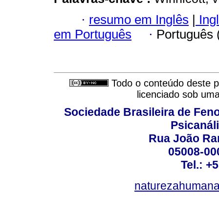
·
resumo em Inglês
|
Ing
em Português
·
Português 
Todo o conteúdo deste pe
licenciado sob um
Sociedade Brasileira de Fen
Psicanál
Rua João Ram
05008-000
Tel.: +
naturezahumana