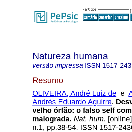
Natureza humana
versão impressa
ISSN
1517-243
Resumo
OLIVEIRA, André Luiz de
e
Andrés Eduardo Aguirre
.
Des
velho órfão
:
o falso self co
malograda
.
Nat. hum.
[online]
n.1, pp.38-54. ISSN 1517-243