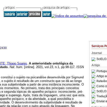
Serviços P
-2430
Journal
SciELO 
ITE, Thiago Soares
.
A anterioridade ontológica da
Artigo
studo
.
Nat. hum.
[online]. 2021, vol.23, n.1, pp.98-117. ISSN
Portugu
Artigo 
 constitui o sujeito na psicanálise desenvolvida por Sigmund
, o sujeito é resultado de um constructo que se dá ao longo
Referên
sua subjetividade a partir de uma instância inconsciente. O
Como cit
is momentos. No primeiro, trata dos principais conceitos
SciELO 
 e segunda tópicas do aparelho psíquico: inconsciente, pré-
 ego e superego. Após, trata da linguagem, uma vez que esta
Traduçã
parelho psíquico, e da alteridade, a qual possibilita o
Enviar e
ividade. O desenvolvimento da subjetividade é resultado de
artir da relação com o outro através da linguagem. No