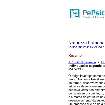
Natureza humana
versão impressa
ISSN
1517
Resumo
KREIBICH, Susiane
e
LE
individuação
:
segundo e
1517-2430.
O artigo investiga como se
Freud. Na teoria Freudiana
do tempo, desenvolvendo a 
artigo se desenvolve em do
desenvolvidos nas primeira
consciente/consciente, id,
é a marca da estrutura do a
desenvolvimento da subjet
um processo que se dá a p