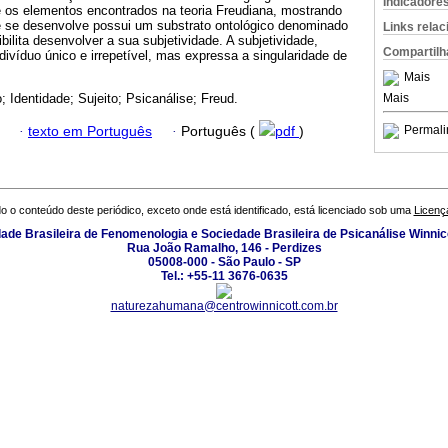
Indicadore
os elementos encontrados na teoria Freudiana, mostrando
e se desenvolve possui um substrato ontológico denominado
Links rela
ibilita desenvolver a sua subjetividade. A subjetividade,
Compartilh
ndivíduo único e irrepetível, mas expressa a singularidade de
Mais
Mais
; Identidade; Sujeito; Psicanálise; Freud.
Permali
·
texto em Português
·
Português (
pdf
)
o o conteúdo deste periódico, exceto onde está identificado, está licenciado sob uma
Licenç
ade Brasileira de Fenomenologia e Sociedade Brasileira de Psicanálise Winnic
Rua João Ramalho, 146 - Perdizes
05008-000 - São Paulo - SP
Tel.: +55-11 3676-0635
naturezahumana@centrowinnicott.com.br