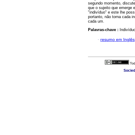
segundo momento, discute 
que o sujeito que emerge 
"indivíduo" e este lhe poss
portanto, não torna cada i
cada um.
Palavras-chave :
Indivíduo
·
resumo em Inglês
Tod
Socied