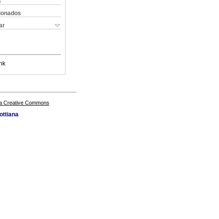
s
cionados
ar
nk
a Creative Commons
ottiana