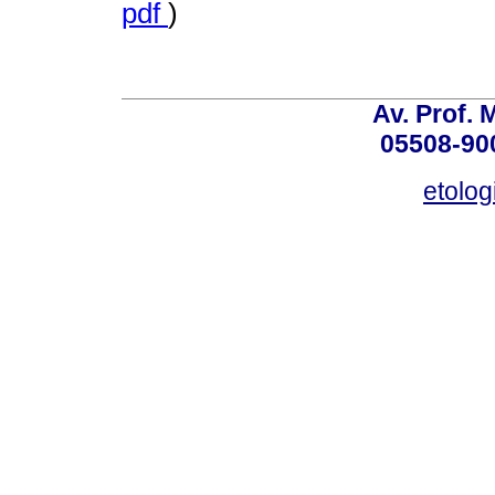
pdf
)
Av. Prof. 
05508-900
etolo