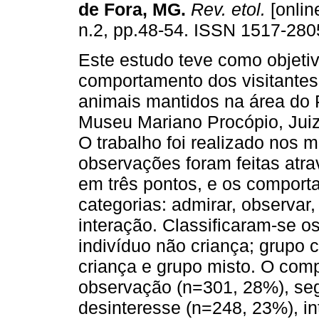
de Fora, MG
.
Rev. etol.
[online
n.2, pp.48-54. ISSN 1517-280
Este estudo teve como objetivo
comportamento dos visitantes
animais mantidos na área do
Museu Mariano Procópio, Jui
O trabalho foi realizado nos 
observações foram feitas at
em três pontos, e os comport
categorias: admirar, observar
interação. Classificaram-se os
indivíduo não criança; grupo
criança e grupo misto. O comp
observação (n=301, 28%), se
desinteresse (n=248, 23%), i