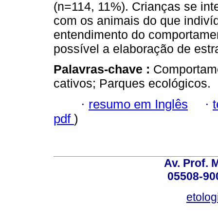
(n=114, 11%). Crianças se int
com os animais do que indiví
entendimento do comportament
possível a elaboração de estr
Palavras-chave :
Comportame
cativos; Parques ecológicos.
·
resumo em Inglês
·
pdf
)
Av. Prof. 
05508-900
etolo