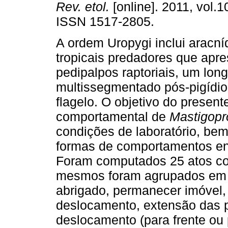
Rev. etol.
[online]. 2011, vol.1
ISSN 1517-2805.
A ordem Uropygi inclui aracní
tropicais predadores que apr
pedipalpos raptoriais, um lon
multissegmentado pós-pigídio
flagelo. O objetivo do presente
comportamental de
Mastigopr
condições de laboratório, be
formas de comportamentos env
Foram computados 25 atos c
mesmos foram agrupados em 9
abrigado, permanecer imóvel
deslocamento, extensão das p
deslocamento (para frente ou p