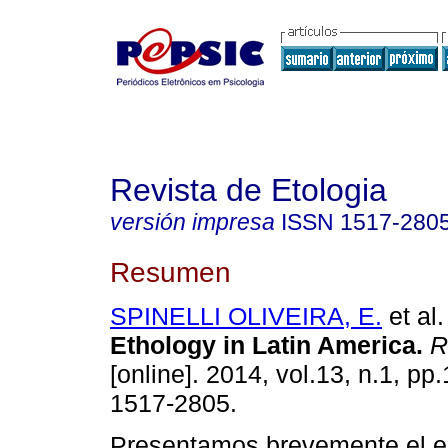
Revista de Etologia
versión impresa
ISSN
1517-280
Resumen
SPINELLI OLIVEIRA, E.
et al.
Ethology in Latin America
.
Re
[online]. 2014, vol.13, n.1, p
1517-2805.
Presentamos brevemente el e