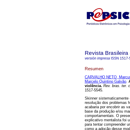
Revista Brasileir
versión impresa
ISSN
1517-
Resumen
CARVALHO NETO, Marcus
Marcelo Quintino Galvão
.
violência
.
Rev. bras. ter. 
1517-5545.
Skinner sistematicamente
resolução dos problemas 
acabaria por encobrir as v
base da produção e/ou ma
comportamentais. O presen
explicativo mentalista foi 
para tentar compreender u
como a adoção desse modelo