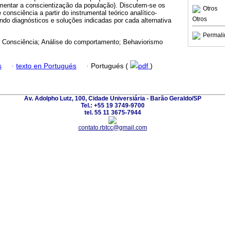
umentar a conscientização da população). Discutem-se os
Otros
 consciência a partir do instrumental teórico analítico-
Otros
do diagnósticos e soluções indicadas por cada alternativa
Permali
; Consciência; Análise do comportamento; Behaviorismo
s
·
texto en Portugués
·
Portugués (
pdf
)
Av. Adolpho Lutz, 100, Cidade Universiária - Barão Geraldo/SP
Tel.: +55 19 3749-9700
tel. 55 11 3675-7944
contato.rbtcc@gmail.com