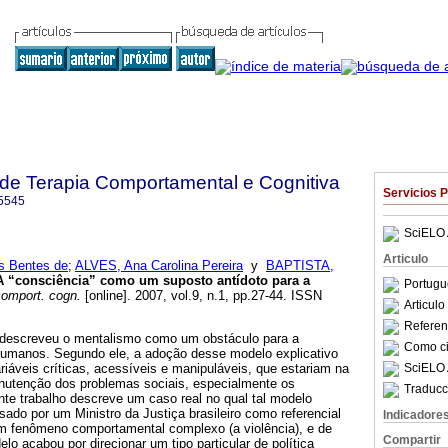
a de Terapia Comportamental e Cognitiva
Servicios 
5545
SciELO 
Articulo
 Bentes de
;
ALVES, Ana Carolina Pereira
y
BAPTISTA,
A “consciência” como um suposto antídoto para a
Portugu
comport. cogn.
[online]. 2007, vol.9, n.1, pp.27-44. ISSN
Articul
Referenc
 descreveu o mentalismo como um obstáculo para a
Como cit
humanos. Segundo ele, a adoção desse modelo explicativo
SciELO 
ariáveis críticas, acessíveis e manipuláveis, que estariam na
nutenção dos problemas sociais, especialmente os
Traducc
te trabalho descreve um caso real no qual tal modelo
usado por um Ministro da Justiça brasileiro como referencial
Indicadore
m fenômeno comportamental complexo (a violência), e de
Compartir
 acabou por direcionar um tipo particular de política