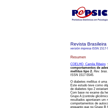
Revista Brasileir
versión impresa
ISSN
1517-
Resumen
COELHO, Camila Ribeiro
comportamentos de adesã
mellitus tipo 2
.
Rev. bras.
ISSN 1517-5545.
O diabetes mellitus é uma
Este estudo teve como obje
de diabetes tipo 2 estaria
Com base no exame da hemo
Grupo A (controle glicêmic
resultados apontaram um m
comportamentos de autocon
enquanto que no Grupo B 