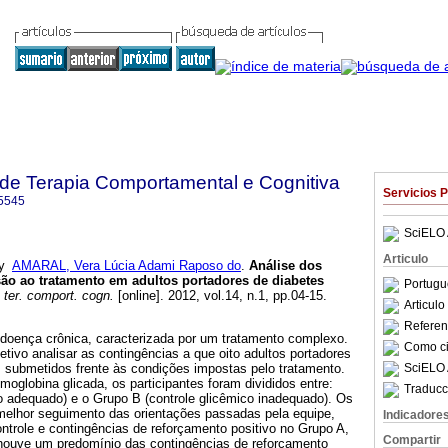
a de Terapia Comportamental e Cognitiva
Servicios 
5545
SciELO 
Articulo
y
AMARAL, Vera Lúcia Adami Raposo do
.
Análise dos
o ao tratamento em adultos portadores de diabetes
Portugu
 ter. comport. cogn.
[online]. 2012, vol.14, n.1, pp.04-15.
Articul
Referenc
 doença crônica, caracterizada por um tratamento complexo.
Como cit
tivo analisar as contingências a que oito adultos portadores
SciELO 
m submetidos frente às condições impostas pelo tratamento.
globina glicada, os participantes foram divididos entre:
Traducc
o adequado) e o Grupo B (controle glicêmico inadequado). Os
elhor seguimento das orientações passadas pela equipe,
Indicadore
trole e contingências de reforçamento positivo no Grupo A,
Compartir
houve um predomínio das contingências de reforçamento