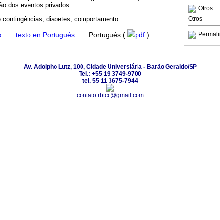
ção dos eventos privados.
Otros
Otros
e contingências; diabetes; comportamento.
Permali
s
·
texto en Portugués
·
Portugués (
pdf
)
Av. Adolpho Lutz, 100, Cidade Universiária - Barão Geraldo/SP
Tel.: +55 19 3749-9700
tel. 55 11 3675-7944
contato.rbtcc@gmail.com