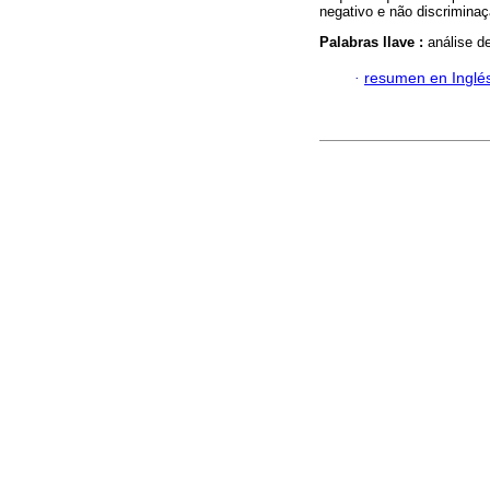
negativo e não discrimina
Palabras llave :
análise d
·
resumen en Inglé