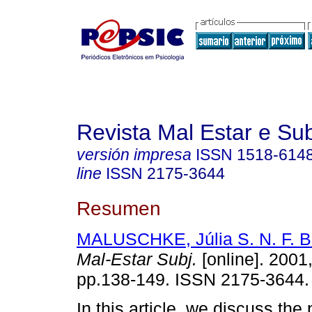
Revista Mal Estar e Sub
versión impresa
ISSN
1518-614
line
ISSN
2175-3644
Resumen
MALUSCHKE, Júlia S. N. F. B
Mal-Estar Subj.
[online]. 2001,
pp.138-149. ISSN 2175-3644.
In this article, we discuss the