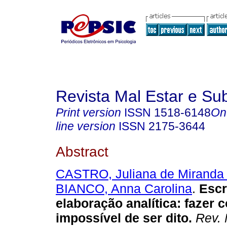
Revista Mal Estar e Sub
Print version
ISSN
1518-6148
On
line version
ISSN
2175-3644
Abstract
CASTRO, Juliana de Miranda
BIANCO, Anna Carolina
.
Escr
elaboração analítica
:
fazer 
impossível de ser dito
.
Rev. 