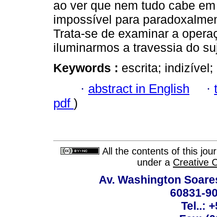
ao ver que nem tudo cabe em
impossível para paradoxalment
Trata-se de examinar a opera
iluminarmos a travessia do suj
Keywords :
escrita; indizível
·
abstract in English
·
pdf
)
All the contents of this jo
under a
Creative 
Av. Washington Soares
60831-90
Tel..: 