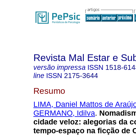
Revista Mal Estar e Sub
versão impressa
ISSN
1518-614
line
ISSN
2175-3644
Resumo
LIMA, Daniel Mattos de Araúj
GERMANO, Idilva
.
Nomadismo
cidade veloz
:
alegorias da 
tempo-espaço na ficção de 