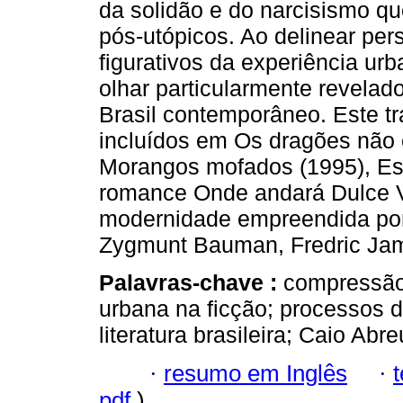
da solidão e do narcisismo q
pós-utópicos. Ao delinear pe
figurativos da experiência urb
olhar particularmente revelad
Brasil contemporâneo. Este t
incluídos em Os dragões não 
Morangos mofados (1995), Est
romance Onde andará Dulce Ve
modernidade empreendida por
Zygmunt Bauman, Fredric Jame
Palavras-chave :
compressão
urbana na ficção; processos 
literatura brasileira; Caio Abre
·
resumo em Inglês
·
pdf
)